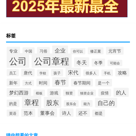
标签
企业
专业
元宵节
习俗
中国
修正案
你可以
公司
公司章程
冬天
冬季
可能会
宋代
攻略
唐代
员工
孩子
学校
很多人
手机
春节
新年
时间
春节期间
是一个
方式
的人
梦幻西游
游戏
疫情
模板
独资
独资企业
章程
股东
自己的
的是
股东会
能力
董事会
诗人
还不
范本
英语
都是
猜你想看的文章