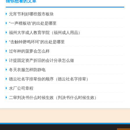
猜你想看的文章
元宵节利好哪些股市板块
“一声檀板动”的出处是哪里
福州大学成人教育学院（福州成人用品）
“击触钟磬鸣环珂”的出处是哪里
过年种的菠萝会怎么样
计提固定资产折旧的会计分录怎么做
冬天衣服怎样防静电
德云社名字排辈份的顺序（德云社名字排辈）
水厂公司章程
二审判决书什么时候生效（判决书什么时候生效）