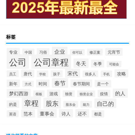
标签
企业
专业
元宵节
习俗
中国
修正案
你可以
公司
公司章程
冬天
冬季
可能会
宋代
攻略
唐代
员工
孩子
学校
很多人
手机
春节
新年
时间
春节期间
是一个
方式
的人
梦幻西游
游戏
疫情
模板
独资
独资企业
章程
股东
自己的
的是
股东会
能力
董事会
诗人
还不
范本
英语
都是