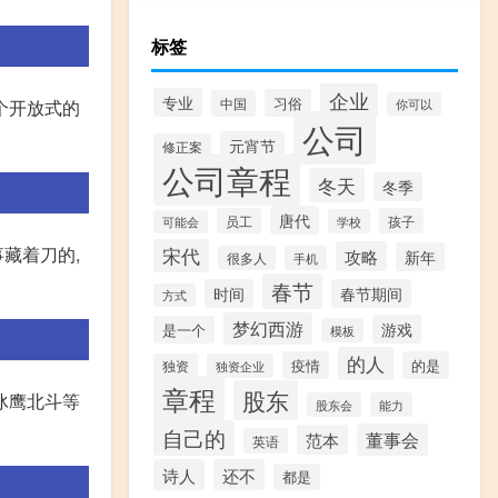
标签
企业
专业
习俗
中国
个开放式的
你可以
公司
元宵节
修正案
公司章程
冬天
冬季
唐代
员工
孩子
学校
可能会
藏着刀的,
宋代
攻略
新年
很多人
手机
春节
时间
春节期间
方式
梦幻西游
游戏
是一个
模板
的人
疫情
的是
独资
独资企业
章程
股东
冰鹰北斗等
股东会
能力
自己的
董事会
范本
英语
诗人
还不
都是