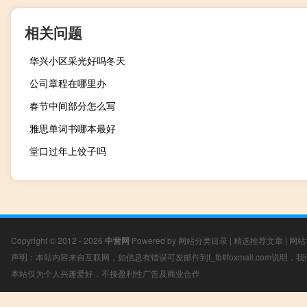
相关问题
华兴小区采光好吗冬天
公司章程在哪里办
春节中间部分怎么写
雅思单词书哪本最好
堂口过年上饺子吗
Copyright © 2012 - 2026
中营网
Powered by
网站分类目录
|
精选推荐文章
|
网站
声明：本站内容来自互联网，如信息有错误可发邮件到f_fb#foxmail.com说明
本站仅为个人兴趣爱好，不接盈利性广告及商业合作