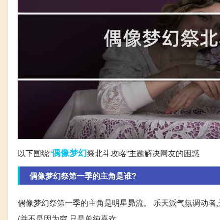
偶像
梦幻
以下围绕“
祭北斗攻略”主题解决网友的困惑
偶像梦幻祭第一季的主角是谁?
偶像梦幻祭第一季的主角是明星昴流。 乐天派气氛调动者,
(并不是因为穷,只是单纯喜欢。