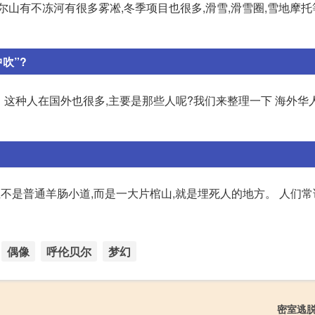
尔山有不冻河有很多雾凇,冬季项目也很多,滑雪,滑雪圈,雪地摩
吹”?
 这种人在国外也很多,主要是那些人呢?我们来整理一下 海外华
不是普通羊肠小道,而是一大片棺山,就是埋死人的地方。 人们常
偶像
呼伦贝尔
梦幻
密室逃脱