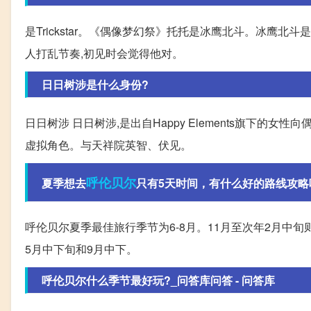
是Trickstar。《偶像梦幻祭》托托是冰鹰北斗。冰鹰
人打乱节奏,初见时会觉得他对。
日日树涉是什么身份?
日日树涉 日日树涉,是出自Happy Elements旗下
虚拟角色。与天祥院英智、伏见。
呼伦贝尔
夏季想去
只有5天时间，有什么好的路线攻略吗?
呼伦贝尔夏季最佳旅行季节为6-8月。11月至次年2月中
5月中下旬和9月中下。
呼伦贝尔什么季节最好玩?_问答库问答 - 问答库