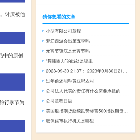
义。讨厌被他
猜你想看的文章
小型有限公司章程
梦幻西游会出第五季吗
元宵节谜底是元宵节吗
作品中的原创
“舞腰困力”的出处是哪里
2023-09-30 21:37： 2023年9月30日21时26分，G25长深高速南京段由杭州往连云港方向2100K白马收费站附近事故处理结束，现场交通恢复通行。 ​​​
过年前还能种黄豆吗农村
公司法人代表的责任有什么需要承担的
公司章程日语
佳旅行季节为
美国股指期货延续跌势标普500指数期货和纳斯达克期货下跌约0.5%道琼斯指数期货下跌0.39%
取保候审执行机关是哪里