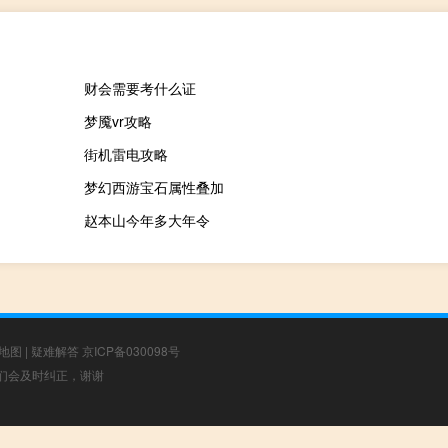
财会需要考什么证
梦魇vr攻略
街机雷电攻略
梦幻西游宝石属性叠加
赵本山今年多大年令
地图
|
疑难解答
京ICP备030098号
，我们会及时纠正，谢谢