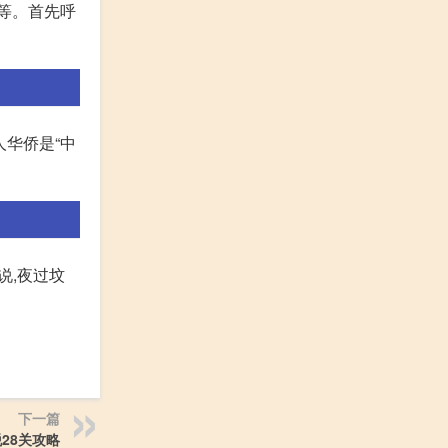
托等。首先呼
人华侨是“中
说,夜过坟
下一篇
28关攻略