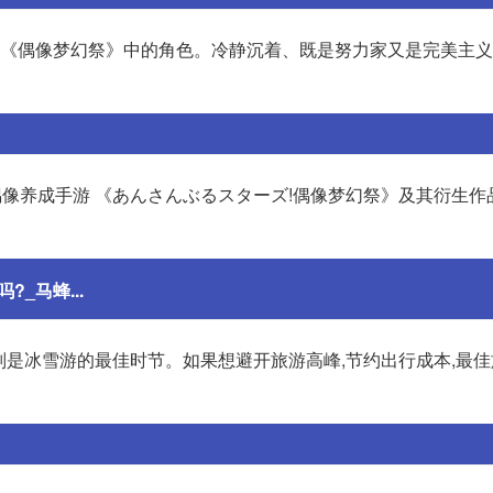
北斗是《偶像梦幻祭》中的角色。冷静沉着、既是努力家又是完美主
的女性向偶像养成手游 《あんさんぶるスターズ!偶像梦幻祭》及其衍生
_马蜂...
旬则是冰雪游的最佳时节。如果想避开旅游高峰,节约出行成本,最