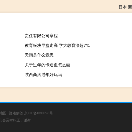
日本 
责任有限公司章程
教育板块早盘走高 学大教育涨超7%
天阊是什么意思
关于过年的卡通鱼怎么画
陕西商洛过年好玩吗
地图
|
疑难解答
京ICP备030098号
，我们会及时纠正，谢谢