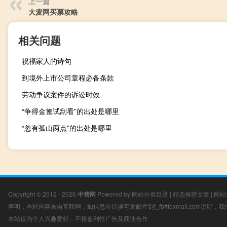
上一篇
大麦网买票攻略
相关问题
祝福家人的诗句
到境外上市公司章程必备条款
劳动争议案件的诉讼时效
“争得金篦试刮看”的出处是哪里
“忽有孤山两点”的出处是哪里
Copyright © 2012 - 2026
中营网
Powered by
网站分类目录
|
精选推荐文章
|
网站
声明：本站内容来自互联网，如信息有错误可发邮件到f_fb#foxmail.com说明
本站仅为个人兴趣爱好，不接盈利性广告及商业合作