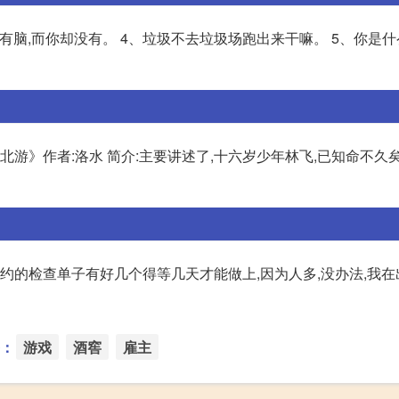
都有脑,而你却没有。 4、垃圾不去垃圾场跑出来干嘛。 5、你是什
北游》作者:洛水 简介:主要讲述了,十六岁少年林飞,已知命不久
预约的检查单子有好几个得等几天才能做上,因为人多,没办法,我
：
游戏
酒窖
雇主