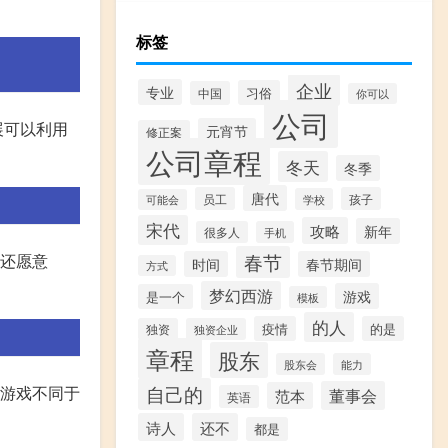
标签
企业
专业
习俗
中国
你可以
公司
展可以利用
元宵节
修正案
公司章程
冬天
冬季
唐代
员工
孩子
学校
可能会
宋代
攻略
新年
很多人
手机
春节
你还愿意
时间
春节期间
方式
梦幻西游
游戏
是一个
模板
的人
疫情
的是
独资
独资企业
章程
股东
股东会
能力
自己的
闲游戏不同于
董事会
范本
英语
诗人
还不
都是