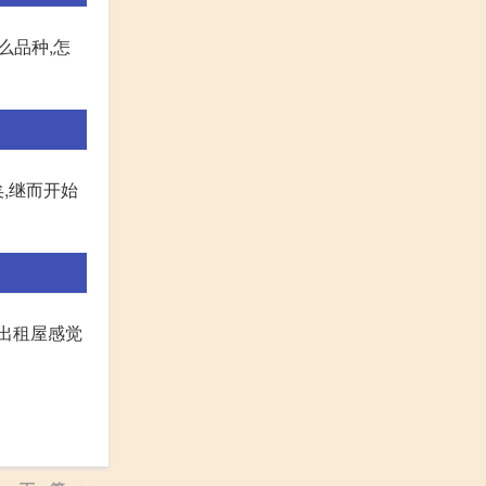
么品种,怎
矣,继而开始
在出租屋感觉