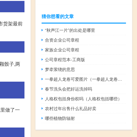
猜你想看的文章
超市货架最前
“秋声江一片”的出处是哪里
合资企业公司章程
家族企业公司章程
公司章程范本-工商版
颗骰子,两
梦牵萦绕的意思
一拳超人龙卷可爱图片（一拳超人龙卷福利图）
春节洗头会把好运洗掉吗
人格权包括身份权吗（人格权包括哪些）
农村过年出售什么礼品好卖
城里做了一
哪些植物防辐射