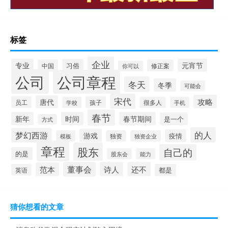
标签
企业
专业
元宵节
习俗
中国
修正案
你可以
公司
公司章程
冬天
冬季
可能会
宋代
攻略
唐代
员工
孩子
学校
很多人
手机
春节
新年
时间
春节期间
是一个
方式
的人
梦幻西游
游戏
疫情
模板
独资
独资企业
章程
股东
自己的
的是
股东会
能力
董事会
诗人
还不
范本
英语
都是
猜你想看的文章