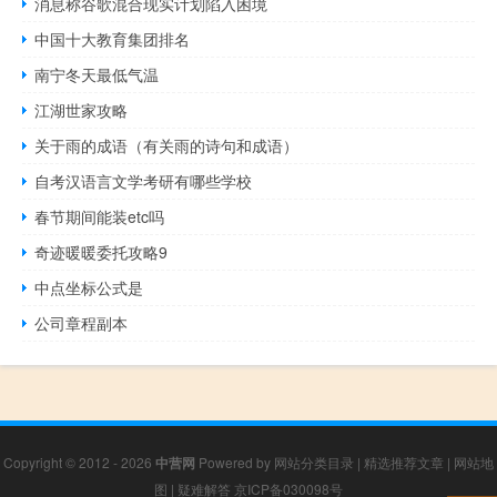
消息称谷歌混合现实计划陷入困境
中国十大教育集团排名
南宁冬天最低气温
江湖世家攻略
关于雨的成语（有关雨的诗句和成语）
自考汉语言文学考研有哪些学校
春节期间能装etc吗
奇迹暖暖委托攻略9
中点坐标公式是
公司章程副本
Copyright © 2012 - 2026
中营网
Powered by
网站分类目录
|
精选推荐文章
|
网站地
图
|
疑难解答
京ICP备030098号