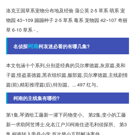
洛克王国草系宠物分布地及经验 蒲公英 2-5 草系 萌系 宠
物园 43~109 蹦蹦种子 2-5 草系 毒系 宠物园 42~107 奇丽
草 6-10 草系 - 。
柯南
名侦探
柯哀迷必看的有哪几集?
本文包涵十个系列,分别是经典的贝尔摩德篇,灰原篇,美和
子篇,怪盗基德篇,黑衣组织篇,服部篇,贝尔摩德篇,主线剧情
篇(前),精彩推理篇(后),特别篇。... 497 红与。
柯南的主线集有哪些?
第1集,琴酒给工藤新一灌下药物变小。 第2集,变小的工藤
新一求助阿笠博士,化名江户川柯南住进毛利侦探所。 第3
集,柯南转入帝丹小学,首次替小五郎解决案件。。