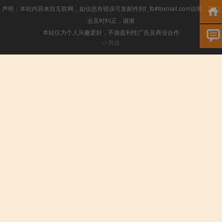
声明：本站内容来自互联网，如信息有错误可发邮件到f_fb#foxmail.com说明，我们
会及时纠正，谢谢
本站仅为个人兴趣爱好，不接盈利性广告及商业合作
小男孩