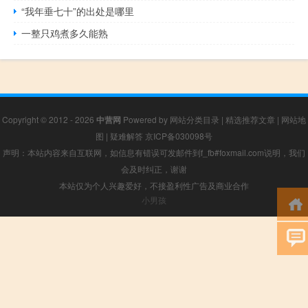
“我年垂七十”的出处是哪里
一整只鸡煮多久能熟
Copyright © 2012 - 2026
中营网
Powered by
网站分类目录
|
精选推荐文章
|
网站地
图
|
疑难解答
京ICP备030098号
声明：本站内容来自互联网，如信息有错误可发邮件到f_fb#foxmail.com说明，我们
会及时纠正，谢谢
本站仅为个人兴趣爱好，不接盈利性广告及商业合作
小男孩