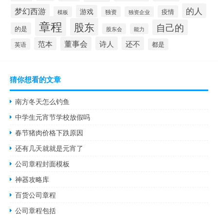
的人
梦幻西游
游戏
疫情
模板
独资
独资企业
章程
股东
自己的
的是
股东会
能力
董事会
诗人
还不
范本
英语
都是
猜你想看的文章
南方冬天怎么钓鱼
中学生元宵节学校放假吗
春节猪肉价格下跌原因
还有几天就就是元宵了
公司章程封面模板
神器攻略库
百货公司章程
公司章程包括