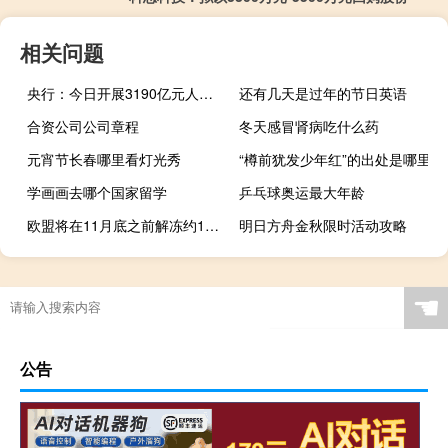
相关问题
央行：今日开展3190亿元人民币14天期逆回购操作中标利率1.95%与此前持平
还有几天是过年的节日英语
合资公司公司章程
冬天感冒肾病吃什么药
元宵节长春哪里看灯光秀
“樽前犹发少年红”的出处是哪里
学画画去哪个国家留学
乒乓球奥运最大年龄
欧盟将在11月底之前解冻约130亿欧元向匈牙利提供的资金
明日方舟金秋限时活动攻略
☚
公告