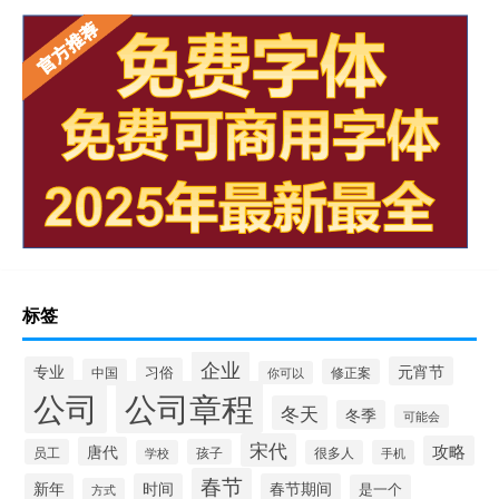
标签
企业
专业
元宵节
习俗
中国
修正案
你可以
公司
公司章程
冬天
冬季
可能会
宋代
攻略
唐代
员工
孩子
学校
很多人
手机
春节
新年
时间
春节期间
是一个
方式