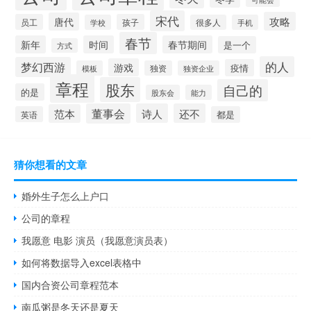
宋代
攻略
唐代
员工
孩子
学校
很多人
手机
春节
新年
时间
春节期间
是一个
方式
的人
梦幻西游
游戏
疫情
模板
独资
独资企业
章程
股东
自己的
的是
股东会
能力
董事会
诗人
还不
范本
英语
都是
猜你想看的文章
婚外生子怎么上户口
公司的章程
我愿意 电影 演员（我愿意演员表）
如何将数据导入excel表格中
国内合资公司章程范本
南瓜粥是冬天还是夏天