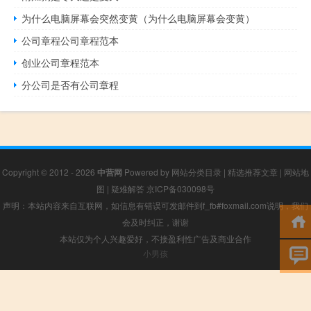
为什么电脑屏幕会突然变黄（为什么电脑屏幕会变黄）
公司章程公司章程范本
创业公司章程范本
分公司是否有公司章程
Copyright © 2012 - 2026
中营网
Powered by
网站分类目录
|
精选推荐文章
|
网站地
图
|
疑难解答
京ICP备030098号
声明：本站内容来自互联网，如信息有错误可发邮件到f_fb#foxmail.com说明，我们
会及时纠正，谢谢
本站仅为个人兴趣爱好，不接盈利性广告及商业合作
小男孩