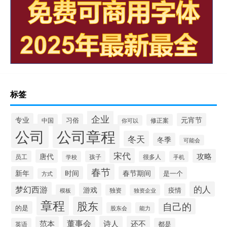
标签
企业
专业
元宵节
习俗
中国
修正案
你可以
公司
公司章程
冬天
冬季
可能会
宋代
攻略
唐代
员工
孩子
学校
很多人
手机
春节
新年
时间
春节期间
是一个
方式
的人
梦幻西游
游戏
疫情
模板
独资
独资企业
章程
股东
自己的
的是
股东会
能力
董事会
诗人
还不
范本
英语
都是