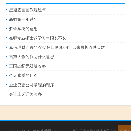
星黛露画画教程过年
新婚第一年过年
梦牵萦绕的意思
在职专业硕士的学习年限长不长
嘉信理财连跌11个交易日创2004年以来最长连跌天数
雷声大作的作是什么意思
三国战纪无双版攻略
个人素质的什么
企业变更公司章程的程序
会计上岗证怎么办
Copyright © 2012 - 2026
中营网
Powered by
网站分类目录
|
精选推荐文章
|
网站地