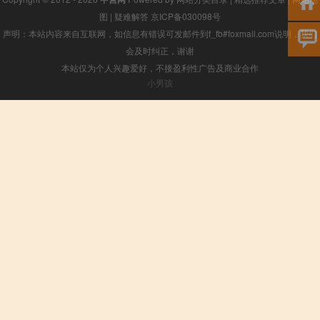
图
|
疑难解答
京ICP备030098号
声明：本站内容来自互联网，如信息有错误可发邮件到f_fb#foxmail.com说明，我们
会及时纠正，谢谢
本站仅为个人兴趣爱好，不接盈利性广告及商业合作
小男孩