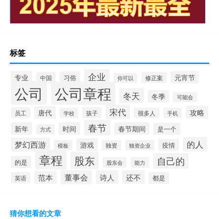
标签
企业
专业
元宵节
习俗
中国
修正案
你可以
公司
公司章程
冬天
冬季
可能会
宋代
攻略
唐代
员工
孩子
学校
很多人
手机
春节
新年
时间
春节期间
是一个
方式
的人
梦幻西游
游戏
疫情
模板
独资
独资企业
章程
股东
自己的
的是
股东会
能力
董事会
诗人
还不
范本
英语
都是
猜你想看的文章