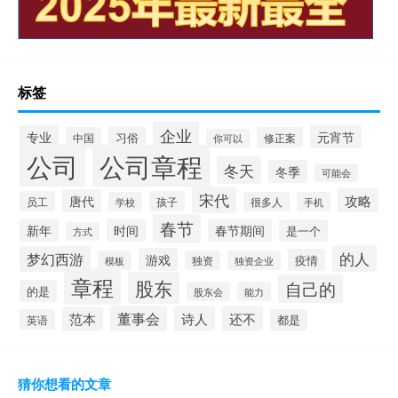
标签
企业
专业
元宵节
习俗
中国
修正案
你可以
公司
公司章程
冬天
冬季
可能会
宋代
攻略
唐代
员工
孩子
学校
很多人
手机
春节
新年
时间
春节期间
是一个
方式
的人
梦幻西游
游戏
疫情
模板
独资
独资企业
章程
股东
自己的
的是
股东会
能力
董事会
诗人
还不
范本
英语
都是
猜你想看的文章