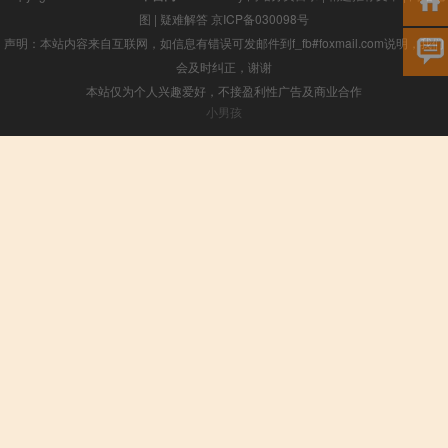
图
|
疑难解答
京ICP备030098号
声明：本站内容来自互联网，如信息有错误可发邮件到f_fb#foxmail.com说明，我们
会及时纠正，谢谢
本站仅为个人兴趣爱好，不接盈利性广告及商业合作
小男孩