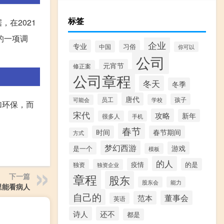
标签
在2021
的一项调
企业
专业
习俗
中国
你可以
公司
元宵节
修正案
公司章程
冬天
冬季
唐代
员工
孩子
学校
可能会
加环保，而
宋代
攻略
新年
很多人
手机
春节
时间
春节期间
方式
梦幻西游
游戏
是一个
模板
的人
疫情
的是
独资
独资企业
章程
下一篇
股东
股东会
能力
里能看病人
自己的
董事会
范本
英语
诗人
还不
都是