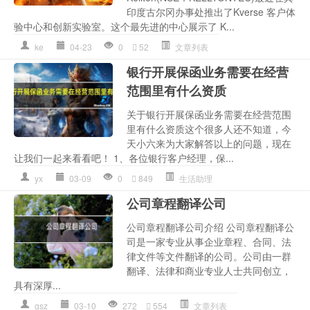
印度古尔冈办事处推出了Kverse 客户体
验中心和创新实验室。这个最先进的中心展示了 K...
ke
04-23
0
52
文章列表
银行开展保函业务需要在经营
范围里有什么资质
关于银行开展保函业务需要在经营范围
里有什么资质这个很多人还不知道，今
天小六来为大家解答以上的问题，现在
让我们一起来看看吧！ 1、各位银行客户经理，保...
yx
03-09
0
849
生活助理
公司章程翻译公司
公司章程翻译公司介绍 公司章程翻译公
司是一家专业从事企业章程、合同、法
律文件等文件翻译的公司。公司由一群
翻译、法律和商业专业人士共同创立，
具有深厚...
gsz
03-10
272
554
文章列表