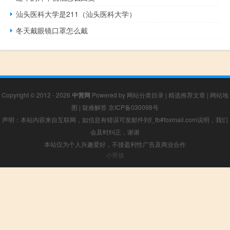
汕头医科大学是211（汕头医科大学）
冬天戴眼镜口罩怎么戴
Copyright © 2012 - 2026
中营网
Powered by
网站分类目录
|
精选推荐文章
|
网站地
图
|
疑难解答
京ICP备030098号
声明：本站内容来自互联网，如信息有错误可发邮件到f_fb#foxmail.com说明，我们
会及时纠正，谢谢
本站仅为个人兴趣爱好，不接盈利性广告及商业合作
小男孩