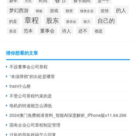
新年
时间
春节期间
是一个
方式
的人
梦幻西游
游戏
疫情
模板
独资
独资企业
章程
股东
自己的
的是
股东会
能力
董事会
诗人
还不
范本
英语
都是
猜你想看的文章
不设董事会公司章程
“未须弹彻”的出处是哪里
train什么梗
不受公司章程约束的是
电机的转速能怎么调低
2024澳门免费精准资料_智能AI深度解析_iPhone版v11.64.266
国有企业公司章程制定管理
过年的拜年祝福怎么回复