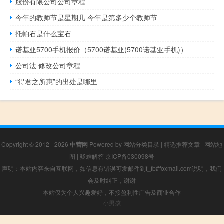
股份有限公司公司章程
今年的教师节是星期几 今年是第多少个教师节
托帕石是什么宝石
诺基亚5700手机报价（5700诺基亚(5700诺基亚手机)）
公司法 修改公司章程
“得君之所惠”的出处是哪里
Copyright © 2012 - 2026
中营网
Powered by
网站分类目录
|
精选推荐文章
|
网站地
图
|
疑难解答
京ICP备030098号
声明：本站内容来自互联网，如信息有错误可发邮件到f_fb#foxmail.com说明，我们
会及时纠正，谢谢
本站仅为个人兴趣爱好，不接盈利性广告及商业合作
小男孩