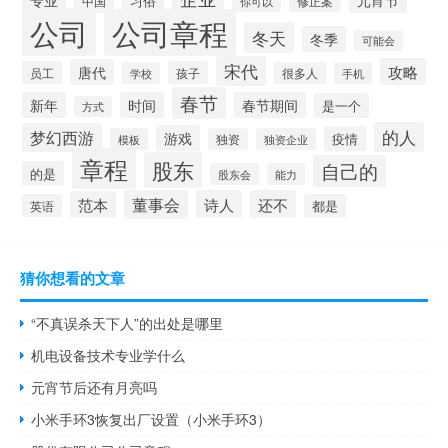
习俗
中国
修正案
你可以
公司
公司章程
冬天
冬季
可能会
宋代
攻略
唐代
员工
孩子
学校
很多人
手机
春节
新年
时间
春节期间
是一个
方式
的人
梦幻西游
游戏
疫情
模板
独资
独资企业
章程
股东
自己的
的是
股东会
能力
董事会
诗人
还不
范本
英语
都是
猜你想看的文章
“不真误杀天下人”的出处是哪里
机电设备技术专业学什么
元宵节后还有月亮吗
小米手环3恢复出厂设置（小米手环3）