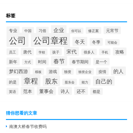
标签
企业
专业
元宵节
习俗
中国
修正案
你可以
公司
公司章程
冬天
冬季
可能会
宋代
攻略
唐代
员工
孩子
学校
很多人
手机
春节
新年
时间
春节期间
是一个
方式
的人
梦幻西游
游戏
疫情
模板
独资
独资企业
章程
股东
自己的
的是
股东会
能力
董事会
诗人
还不
范本
英语
都是
猜你想看的文章
南澳大桥春节收费吗