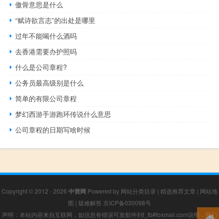
傲骨意思是什么
“赋诗欲言志”的出处是哪里
过年不能喝什么酒吗
去香港需要办护照吗
什么是公司章程?
公务员最高级别是什么
简单的有限公司章程
梦幻西游手游跑环传说什么意思
公司章程的日期写啥时候
Copyright © 2012 - 2026
中营网
Powered by
网站分类目录
|
精选推荐文章
|
网站地
图
|
疑难解答
京ICP备030098号
声明：本站内容来自互联网，如信息有错误可发邮件到f_fb#foxmail.com说明，我们