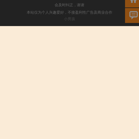
会及时纠正，谢谢
本站仅为个人兴趣爱好，不接盈利性广告及商业合作
小男孩