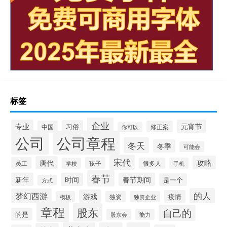
标签
企业
专业
元宵节
习俗
中国
修正案
你可以
公司
公司章程
冬天
冬季
可能会
宋代
攻略
唐代
员工
孩子
学校
很多人
手机
春节
新年
时间
春节期间
是一个
方式
的人
梦幻西游
游戏
疫情
模板
独资
独资企业
章程
股东
自己的
的是
股东会
能力