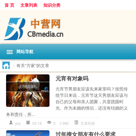
首 页
文章列表
知识分类
网站导航
>
有关“方家”的文章
元宵有对象吗
元宵节男朋友应该先来家里吗？按照传
统节日来说，元宵节这天男朋友应该与
自己的父母和亲人团聚，共度团圆时
光。作为未婚的情侣，还没有结婚的义
务和责任，所...
yxy
02-16
0
980
文章列表
过年接女朋友有什么要求