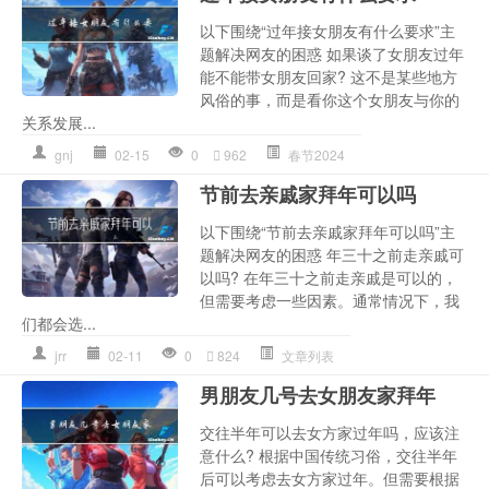
以下围绕“过年接女朋友有什么要求”主
题解决网友的困惑 如果谈了女朋友过年
能不能带女朋友回家? 这不是某些地方
风俗的事，而是看你这个女朋友与你的
关系发展...
gnj
02-15
0
962
春节2024
节前去亲戚家拜年可以吗
以下围绕“节前去亲戚家拜年可以吗”主
题解决网友的困惑 年三十之前走亲戚可
以吗? 在年三十之前走亲戚是可以的，
但需要考虑一些因素。通常情况下，我
们都会选...
jrr
02-11
0
824
文章列表
男朋友几号去女朋友家拜年
交往半年可以去女方家过年吗，应该注
意什么? 根据中国传统习俗，交往半年
后可以考虑去女方家过年。但需要根据