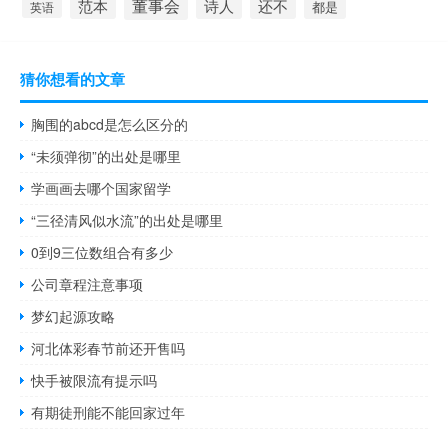
董事会
诗人
还不
范本
英语
都是
猜你想看的文章
胸围的abcd是怎么区分的
“未须弹彻”的出处是哪里
学画画去哪个国家留学
“三径清风似水流”的出处是哪里
0到9三位数组合有多少
公司章程注意事项
梦幻起源攻略
河北体彩春节前还开售吗
快手被限流有提示吗
有期徒刑能不能回家过年