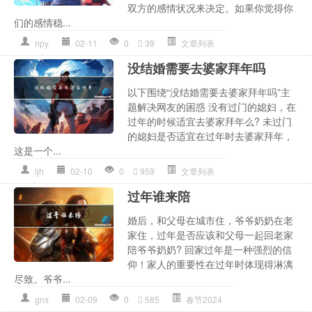
双方的感情状况来决定。如果你觉得你
们的感情稳...
npy
02-11
0
39
文章列表
没结婚需要去婆家拜年吗
以下围绕“没结婚需要去婆家拜年吗”主
题解决网友的困惑 没有过门的媳妇，在
过年的时候适宜去婆家拜年么? 未过门
的媳妇是否适宜在过年时去婆家拜年，
这是一个...
ljh
02-10
0
959
文章列表
过年谁来陪
婚后，和父母在城市住，爷爷奶奶在老
家住，过年是否应该和父母一起回老家
陪爷爷奶奶? 回家过年是一种强烈的信
仰！家人的重要性在过年时体现得淋漓
尽致。爷爷...
gns
02-09
0
585
春节2024