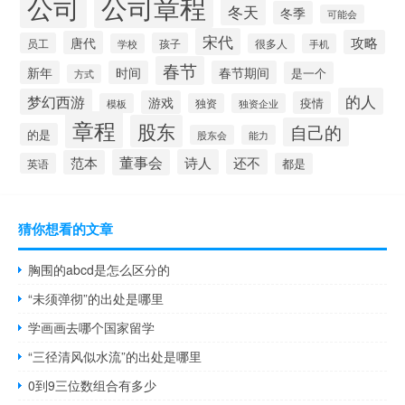
公司
公司章程
冬天
冬季
可能会
宋代
攻略
唐代
员工
孩子
学校
很多人
手机
春节
新年
时间
春节期间
是一个
方式
的人
梦幻西游
游戏
疫情
模板
独资
独资企业
章程
股东
自己的
的是
股东会
能力
董事会
诗人
还不
范本
英语
都是
猜你想看的文章
胸围的abcd是怎么区分的
“未须弹彻”的出处是哪里
学画画去哪个国家留学
“三径清风似水流”的出处是哪里
0到9三位数组合有多少