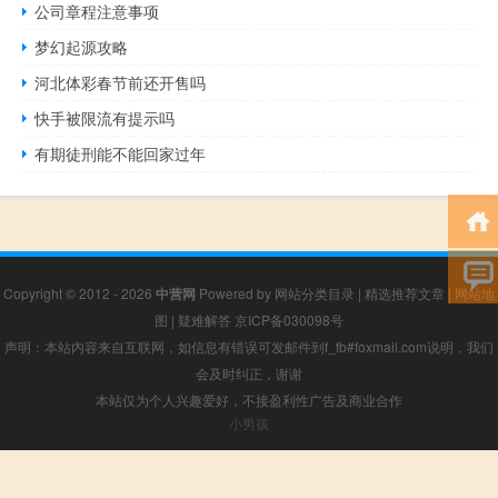
公司章程注意事项
梦幻起源攻略
河北体彩春节前还开售吗
快手被限流有提示吗
有期徒刑能不能回家过年
Copyright © 2012 - 2026
中营网
Powered by
网站分类目录
|
精选推荐文章
|
网站地
图
|
疑难解答
京ICP备030098号
声明：本站内容来自互联网，如信息有错误可发邮件到f_fb#foxmail.com说明，我们
会及时纠正，谢谢
本站仅为个人兴趣爱好，不接盈利性广告及商业合作
小男孩