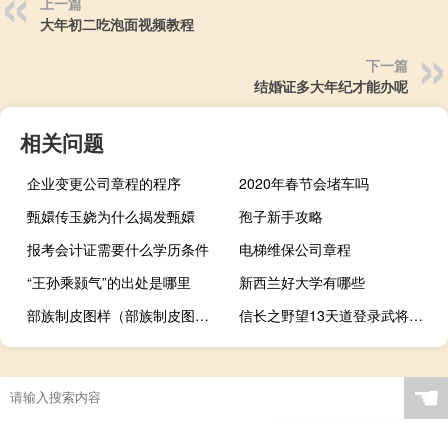
上一篇
大年初二吃泡面视频教程
下一篇
结婚证多大年纪才能办呢
相关问题
企业变更公司章程的程序
2020年春节会堵车吗
甄嬛传玉娆为什么揭发甄嬛
孢子新手攻略
报考会计证需要什么学历条件
电梯维保公司章程
“王孙乘颢气”的出处是哪里
新西兰好大学有哪些
部族制皮图样（部族制皮图纸大全）
信长之野望13天道登录武将名字（信长之野望13武将登陆器）
☚