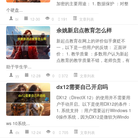
加密的主要用途： 1. 数据保护 ：对整
个硬盘...
bi
12-30
0
191
文章列表
余姚新启点教育怎么样
新起点教育在网上的评价似乎褒贬不
一，以下是一些用户的反馈： 正面评
价： 1. 教学质量 ：多数用户认为新起
点教育的教学质量不错，老师负责，有
助于学生学...
yy
12-28
0
372
文章列表
dx12需要自己开启吗
DX12（DirectX 12）的使用并不需要用
户手动开启。以下是使用DX12的条件：
1. 系统支持 ：用户需要运行Windows 1
0操作系统，因为DX12是微软为Windo
ws 10系统...
dx
12-24
0
705
文章列表