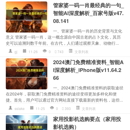
管家婆一码一肖最经典的一句_
智能AI深度解析_百家号版v47.
08.141
一、管家婆一码一肖的历史背景与文化
意义 管家婆一码一肖，这一概念源自中国古老的占卜文化，其历
史可以追溯到数千年前。在古代，人们通过观察天象、动物行...
gj
11-26
0
743
文章列表
2024澳门免费精准资料_智能A
I深度解析_iPhone版v11.64.2
66
一、2024澳门免费精准资料的获取途径
在2024年，获取澳门免费精准资料的途径变得更加多样化和便
捷。首先，用户可以通过官方网站直接下载最新的资料包，这些...
sslake
11-25
0
393
文章列表
家用投影机选购要点（家用投
影机选购）