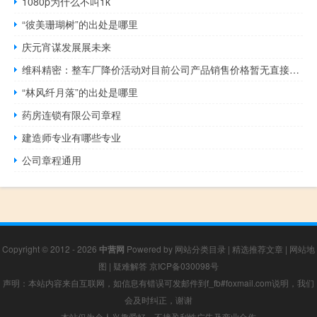
1080p为什么不叫1k
“彼美珊瑚树”的出处是哪里
庆元宵谋发展展未来
维科精密：整车厂降价活动对目前公司产品销售价格暂无直接影响
“林风纤月落”的出处是哪里
药房连锁有限公司章程
建造师专业有哪些专业
公司章程通用
Copyright © 2012 - 2026
中营网
Powered by
网站分类目录
|
精选推荐文章
|
网站地
图
|
疑难解答
京ICP备030098号
声明：本站内容来自互联网，如信息有错误可发邮件到f_fb#foxmail.com说明，我们
会及时纠正，谢谢
本站仅为个人兴趣爱好，不接盈利性广告及商业合作