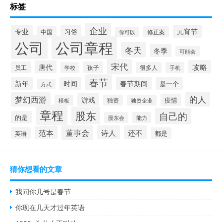
标签
企业
专业
元宵节
习俗
中国
修正案
你可以
公司
公司章程
冬天
冬季
可能会
宋代
攻略
唐代
员工
孩子
学校
很多人
手机
春节
新年
时间
春节期间
是一个
方式
的人
梦幻西游
游戏
疫情
模板
独资
独资企业
章程
股东
自己的
的是
股东会
能力
董事会
诗人
还不
范本
英语
都是
猜你想看的文章
我问你几号是春节
你现在几天才过年英语