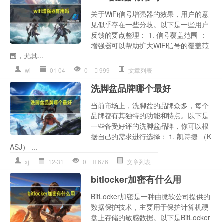
关于WiFi信号增强器的效果，用户的意
见似乎存在一些分歧。以下是一些用户
反馈的要点整理： 1. 信号覆盖范围 ：
增强器可以帮助扩大WiFi信号的覆盖范
围，尤其...
wi
01-04
0
999
文章列表
洗脚盆品牌哪个最好
当前市场上，洗脚盆的品牌众多，每个
品牌都有其独特的功能和特点。以下是
一些备受好评的洗脚盆品牌，你可以根
据自己的需求进行选择： 1. 凯诗捷 （K
ASJ） ...
xj
12-31
0
676
文章列表
bitlocker加密有什么用
BitLocker加密是一种由微软公司提供的
数据保护技术，主要用于保护计算机硬
盘上存储的敏感数据。以下是BitLocker