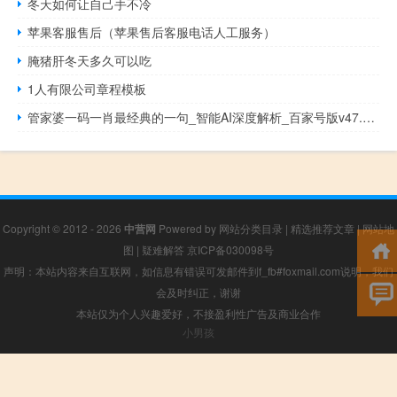
冬天如何让自己手不冷
苹果客服售后（苹果售后客服电话人工服务）
腌猪肝冬天多久可以吃
1人有限公司章程模板
管家婆一码一肖最经典的一句_智能AI深度解析_百家号版v47.08.141
Copyright © 2012 - 2026
中营网
Powered by
网站分类目录
|
精选推荐文章
|
网站地
图
|
疑难解答
京ICP备030098号
声明：本站内容来自互联网，如信息有错误可发邮件到f_fb#foxmail.com说明，我们
会及时纠正，谢谢
本站仅为个人兴趣爱好，不接盈利性广告及商业合作
小男孩