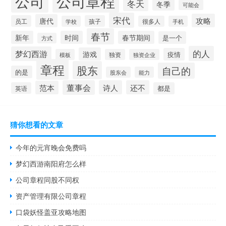
公司
公司章程
冬天
冬季
可能会
宋代
攻略
唐代
员工
孩子
学校
很多人
手机
春节
新年
时间
春节期间
是一个
方式
的人
梦幻西游
游戏
疫情
模板
独资
独资企业
章程
股东
自己的
的是
股东会
能力
董事会
诗人
还不
范本
英语
都是
猜你想看的文章
今年的元宵晚会免费吗
梦幻西游南阳府怎么样
公司章程同股不同权
资产管理有限公司章程
口袋妖怪盖亚攻略地图