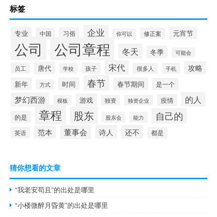
标签
企业
专业
元宵节
习俗
中国
修正案
你可以
公司
公司章程
冬天
冬季
可能会
宋代
攻略
唐代
员工
孩子
学校
很多人
手机
春节
新年
时间
春节期间
是一个
方式
的人
梦幻西游
游戏
疫情
模板
独资
独资企业
章程
股东
自己的
的是
股东会
能力
董事会
诗人
还不
范本
英语
都是
猜你想看的文章
“我老安苟且”的出处是哪里
“小楼微醉月昏黄”的出处是哪里