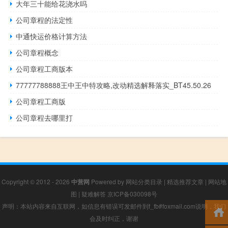
大年三十能给花浇水吗
公司章程的法定性
中通快运价格计算方法
公司章程概念
公司章程工商版本
77777788888王中王中特攻略,改动精选解释落实_BT45.50.26
公司章程工商版
公司章程去哪里打
Copyright © 2012 - 2026
中营网
Powered by
网站分类目录
|
精选推荐文章
|
网站地
图
|
疑难解答
京ICP备030098号
声明：本站内容来自互联网，如信息有错误可发邮件到f_fb#foxmail.com说明，我们
会及时纠正，谢谢