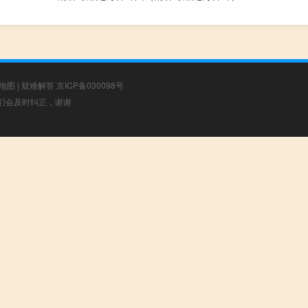
地图
|
疑难解答
京ICP备030098号
，我们会及时纠正，谢谢