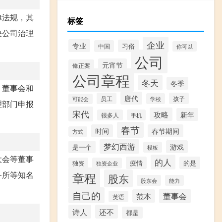
律法规，其
标签
决公司治理
企业
专业
习俗
中国
你可以
公司
元宵节
修正案
公司章程
冬天
冬季
、董事会和
唐代
员工
孩子
学校
可能会
理部门申报
宋代
攻略
新年
很多人
手机
春节
时间
春节期间
方式
梦幻西游
游戏
是一个
模板
大会等董事
的人
疫情
的是
独资
独资企业
章程
务所等知名
股东
股东会
能力
自己的
董事会
范本
英语
诗人
还不
都是