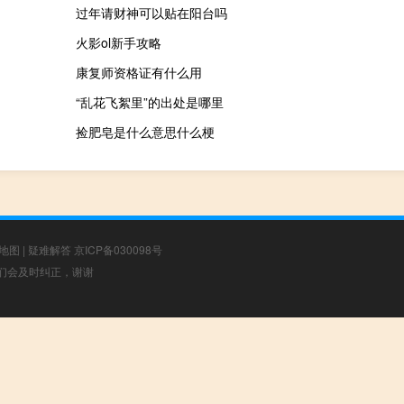
过年请财神可以贴在阳台吗
火影ol新手攻略
康复师资格证有什么用
“乱花飞絮里”的出处是哪里
捡肥皂是什么意思什么梗
地图
|
疑难解答
京ICP备030098号
，我们会及时纠正，谢谢