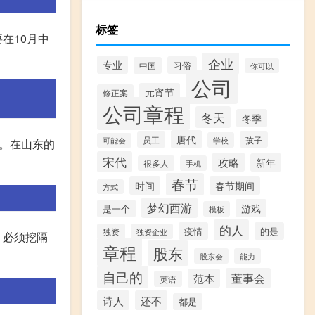
标签
在10月中
企业
专业
习俗
中国
你可以
公司
元宵节
修正案
公司章程
冬天
冬季
唐代
员工
孩子
学校
可能会
。在山东的
宋代
攻略
新年
很多人
手机
春节
时间
春节期间
方式
梦幻西游
游戏
是一个
模板
的人
疫情
的是
独资
独资企业
，必须挖隔
章程
股东
股东会
能力
自己的
董事会
范本
英语
诗人
还不
都是