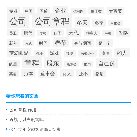
企业
专业
元宵节
习俗
中国
修正案
你可以
公司
公司章程
冬天
冬季
可能会
宋代
攻略
唐代
员工
孩子
学校
很多人
手机
春节
新年
时间
春节期间
是一个
方式
的人
梦幻西游
游戏
疫情
模板
独资
独资企业
章程
股东
自己的
的是
股东会
能力
董事会
诗人
还不
范本
英语
都是
猜你想看的文章
公司章程 作用
近视可以当刑警吗
今年过年安徽客运哪天结束