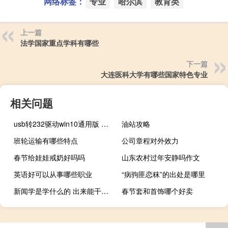
网络标签：
专业
哈尔滨
教育类
上一篇
法学国家重点学科有哪些
下一篇
大连医科大学有哪些国家特色专业
相关问题
usb转232驱动win10通用版 免费版（usb转232驱动win10通用版 免费版功能简介）
油站攻略
班轮运输有哪些特点
公司章程对外效力
春节给娃娃戒奶好吗吗
山东农村过年安静吗作文
英语好可以从事哪些职业
“病驹匪恋秣”的出处是哪里
新闻学是学什么的 出来能干什么（学新闻学可以干什么）
春节套和首饰哪个好卖