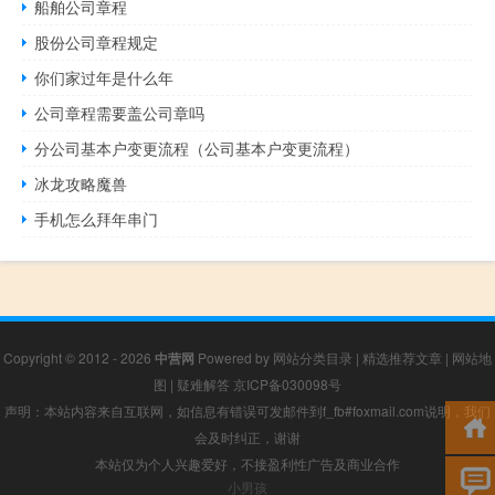
船舶公司章程
股份公司章程规定
你们家过年是什么年
公司章程需要盖公司章吗
分公司基本户变更流程（公司基本户变更流程）
冰龙攻略魔兽
手机怎么拜年串门
Copyright © 2012 - 2026
中营网
Powered by
网站分类目录
|
精选推荐文章
|
网站地
图
|
疑难解答
京ICP备030098号
声明：本站内容来自互联网，如信息有错误可发邮件到f_fb#foxmail.com说明，我们
会及时纠正，谢谢
本站仅为个人兴趣爱好，不接盈利性广告及商业合作
小男孩