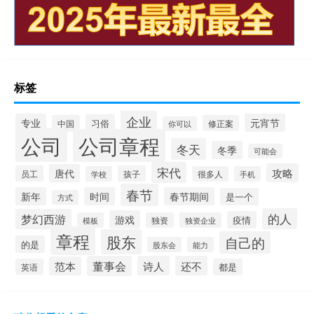
标签
企业
专业
元宵节
习俗
中国
修正案
你可以
公司
公司章程
冬天
冬季
可能会
宋代
攻略
唐代
员工
孩子
学校
很多人
手机
春节
新年
时间
春节期间
是一个
方式
的人
梦幻西游
游戏
疫情
模板
独资
独资企业
章程
股东
自己的
的是
股东会
能力
董事会
诗人
还不
范本
英语
都是