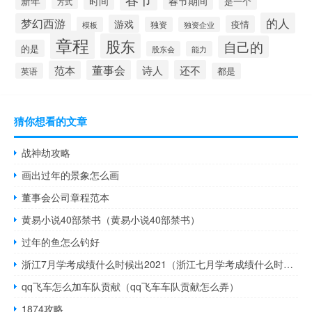
新年
时间
春节期间
是一个
方式
的人
梦幻西游
游戏
疫情
模板
独资
独资企业
章程
股东
自己的
的是
股东会
能力
董事会
诗人
还不
范本
英语
都是
猜你想看的文章
战神劫攻略
画出过年的景象怎么画
董事会公司章程范本
黄易小说40部禁书（黄易小说40部禁书）
过年的鱼怎么钓好
浙江7月学考成绩什么时候出2021（浙江七月学考成绩什么时候出）
qq飞车怎么加车队贡献（qq飞车车队贡献怎么弄）
1874攻略