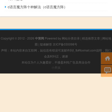
c语言魔方阵十种解法（c语言魔方阵）
Copyright © 2012 - 2026
中营网
Powered by
网站分类目录
|
精选推荐文章
|
网站地
图
|
疑难解答
京ICP备030098号
声明：本站内容来自互联网，如信息有错误可发邮件到f_fb#foxmail.com说明，我们
会及时纠正，谢谢
本站仅为个人兴趣爱好，不接盈利性广告及商业合作
小男孩