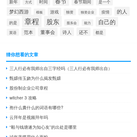
春节
新年
时间
春节期间
是一个
方式
的人
梦幻西游
游戏
疫情
模板
独资
独资企业
章程
股东
自己的
的是
股东会
能力
董事会
诗人
还不
范本
英语
都是
猜你想看的文章
三人行必有我师出自三字经吗（三人行必有我师出自）
甄嬛传玉娆为什么揭发甄嬛
股份制企业公司章程
witcher 3 攻略
孢什么囊什么的词语有哪些?
云拜年是视频拜年吗
“毅与钱塘遂为知心友”的出处是哪里
过年蒸馍用什么面粉