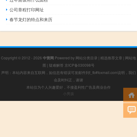
公司章程打印网址
春节龙灯的特点和来历
Copyright © 2012 - 2026
中营网
Powered by
网站分类目录
|
精选推荐文章
|
网站地
图
|
疑难解答
京ICP备030098号
声明：本站内容来自互联网，如信息有错误可发邮件到f_fb#foxmail.com说明，我们
会及时纠正，谢谢
本站仅为个人兴趣爱好，不接盈利性广告及商业合作
小男孩