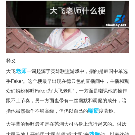
释义
老师
大飞
一词起源于英雄联盟游戏中，指的是韩国中单选
手Faker。这个梗最早出现在德云色的直播间中，主播和观
众们纷纷称呼Faker为“大飞老师”，一方面是嘲讽他的操作
跟不上节奏，另一方面也带有一丝幽默和调侃的成分，暗
嘴硬
指他虽然操作不够高级，但仍以自己的
度著称。
大字辈的称呼最初是在芜湖大司马身上流行起来的。讨厌
戏称
大司马的人开始用“大司老师”或“大司”来
他，以表达他