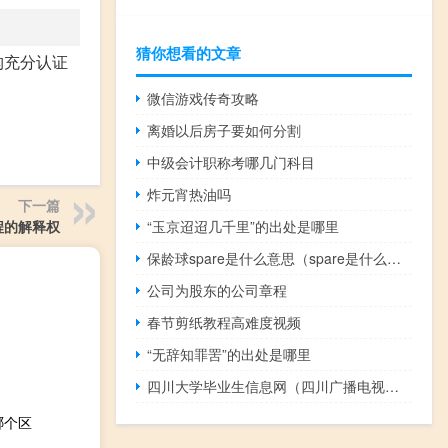
猜你想看的文章
构充分认证
微信游戏传奇攻略
离婚以后房子要如何分割
中级会计职称考哪几门科目
炸元宵热油吗
下一篇
“玉京迢迢几千里”的出处是哪里
程的解释权
保龄球spare是什么意思（spare是什么意思）
公司为股东的公司章程
春节剪纸教程高难度视频
“无辞知罪罟”的出处是哪里
四川大学毕业生信息网（四川广播电视大学毕业生登记表打印平台）
哪个区