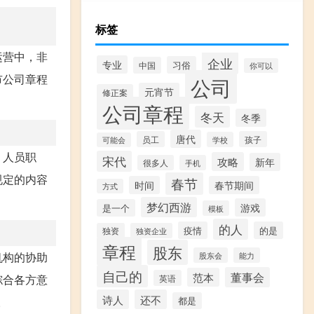
标签
运营中，非
企业
专业
习俗
中国
你可以
市公司章程
公司
元宵节
修正案
公司章程
冬天
冬季
唐代
员工
孩子
学校
可能会
、人员职
宋代
攻略
新年
很多人
手机
规定的内容
春节
时间
春节期间
方式
梦幻西游
游戏
是一个
模板
的人
疫情
的是
独资
独资企业
章程
股东
机构的协助
股东会
能力
自己的
董事会
范本
综合各方意
英语
诗人
还不
。
都是