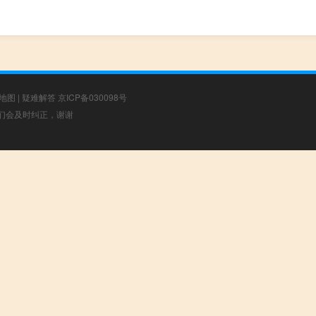
地图
|
疑难解答
京ICP备030098号
，我们会及时纠正，谢谢