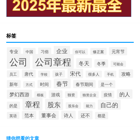
标签
企业
专业
元宵节
习俗
中国
修正案
你可以
公司
公司章程
冬天
冬季
可能会
宋代
攻略
唐代
员工
孩子
学校
很多人
手机
春节
新年
时间
春节期间
是一个
方式
的人
梦幻西游
游戏
疫情
模板
独资
独资企业
章程
股东
自己的
的是
股东会
能力
董事会
诗人
还不
范本
英语
都是
猜你想看的文章