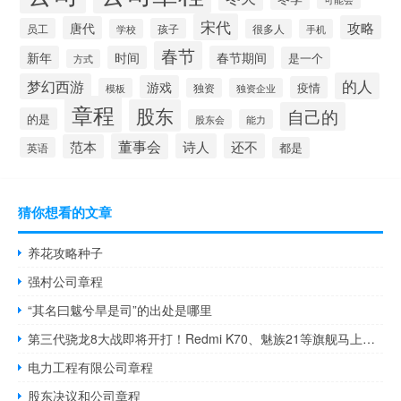
宋代
攻略
唐代
员工
孩子
学校
很多人
手机
春节
新年
时间
春节期间
是一个
方式
的人
梦幻西游
游戏
疫情
模板
独资
独资企业
章程
股东
自己的
的是
股东会
能力
董事会
诗人
还不
范本
英语
都是
猜你想看的文章
养花攻略种子
强村公司章程
“其名曰魃兮旱是司”的出处是哪里
第三代骁龙8大战即将开打！Redmi K70、魅族21等旗舰马上官宣
电力工程有限公司章程
股东决议和公司章程