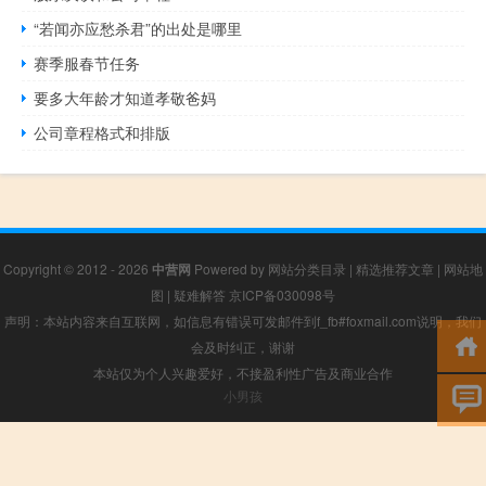
“若闻亦应愁杀君”的出处是哪里
赛季服春节任务
要多大年龄才知道孝敬爸妈
公司章程格式和排版
Copyright © 2012 - 2026
中营网
Powered by
网站分类目录
|
精选推荐文章
|
网站地
图
|
疑难解答
京ICP备030098号
声明：本站内容来自互联网，如信息有错误可发邮件到f_fb#foxmail.com说明，我们
会及时纠正，谢谢
本站仅为个人兴趣爱好，不接盈利性广告及商业合作
小男孩