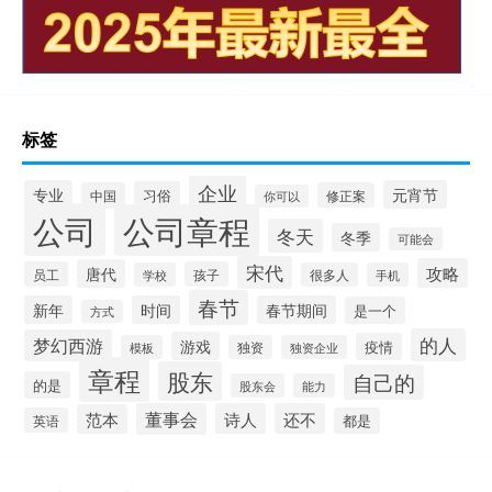
标签
企业
专业
元宵节
习俗
中国
修正案
你可以
公司
公司章程
冬天
冬季
可能会
宋代
攻略
唐代
员工
孩子
学校
很多人
手机
春节
新年
时间
春节期间
是一个
方式
的人
梦幻西游
游戏
疫情
模板
独资
独资企业
章程
股东
自己的
的是
股东会
能力
董事会
诗人
还不
范本
英语
都是