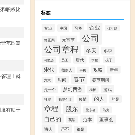
任和职权比
标签
企业
专业
习俗
中国
你可以
公司
元宵节
修正案
经营范围需
公司章程
冬天
冬季
唐代
员工
孩子
学校
可能会
宋代
攻略
新年
很多人
手机
在管理上就
春节
时间
春节期间
方式
梦幻西游
游戏
是一个
模板
的人
疫情
的是
独资
独资企业
章程
股东
制度有助于
股东会
能力
自己的
董事会
范本
英语
诗人
还不
都是