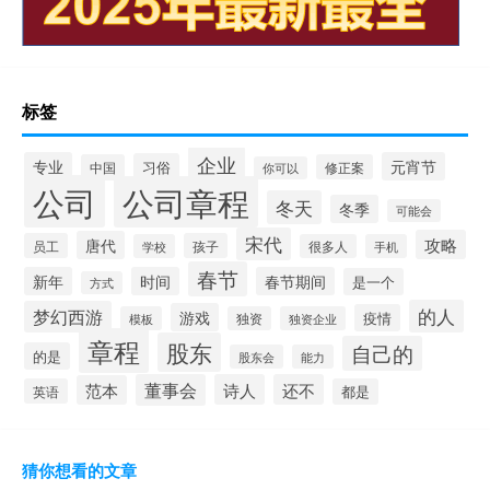
标签
企业
专业
元宵节
习俗
中国
修正案
你可以
公司
公司章程
冬天
冬季
可能会
宋代
攻略
唐代
员工
孩子
学校
很多人
手机
春节
新年
时间
春节期间
是一个
方式
的人
梦幻西游
游戏
疫情
模板
独资
独资企业
章程
股东
自己的
的是
股东会
能力
董事会
诗人
还不
范本
英语
都是
猜你想看的文章