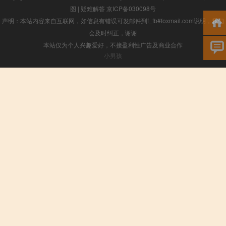
图
|
疑难解答
京ICP备030098号
声明：本站内容来自互联网，如信息有错误可发邮件到f_fb#foxmail.com说明，我们
会及时纠正，谢谢
本站仅为个人兴趣爱好，不接盈利性广告及商业合作
小男孩