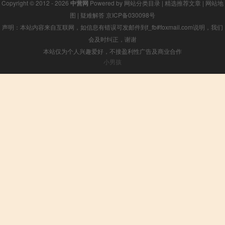
Copyright © 2012 - 2026
中营网
Powered by
网站分类目录
|
精选推荐文章
|
网站地
图
|
疑难解答
京ICP备030098号
声明：本站内容来自互联网，如信息有错误可发邮件到f_fb#foxmail.com说明，我们
会及时纠正，谢谢
本站仅为个人兴趣爱好，不接盈利性广告及商业合作
小男孩