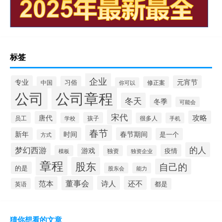
标签
企业
专业
元宵节
习俗
中国
修正案
你可以
公司
公司章程
冬天
冬季
可能会
宋代
攻略
唐代
员工
孩子
学校
很多人
手机
春节
新年
时间
春节期间
是一个
方式
的人
梦幻西游
游戏
疫情
模板
独资
独资企业
章程
股东
自己的
的是
股东会
能力
董事会
诗人
还不
范本
英语
都是
猜你想看的文章