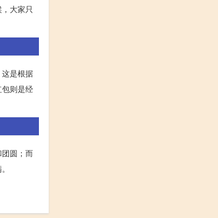
候，大家只
。
，这是根据
红包则是经
和团圆；而
满。