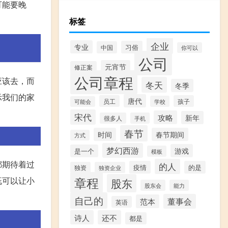
可能要晚
标签
企业
专业
习俗
中国
你可以
公司
元宵节
修正案
公司章程
应该去，而
冬天
冬季
示我们的家
唐代
员工
孩子
学校
可能会
宋代
攻略
新年
很多人
手机
春节
时间
春节期间
方式
梦幻西游
游戏
是一个
模板
都期待着过
的人
疫情
的是
独资
独资企业
章程
既可以让小
股东
股东会
能力
自己的
董事会
范本
英语
诗人
还不
都是