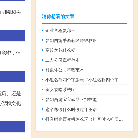
的团圆和关
猜你想看的文章
企业章程复印件
梦幻西游手游新区赚钱攻略
高岭之花什么梗
很亲密，但
二人公司章程范本
村集体公司章程范本
小组名称四个字励志（小组名称四个字霸气）
美女攻略系统txt
奶奶、还是
梦幻西游宝宝武器附加技能
礼仪和文化
这个寒假什么时候过年英语
抖音时光百变机怎么玩（抖音时光机器怎么弄）