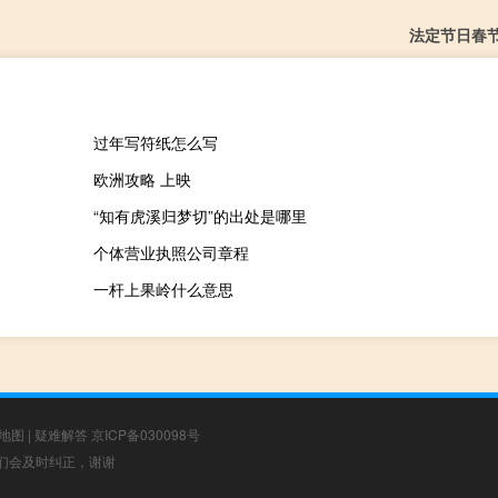
法定节日春
过年写符纸怎么写
欧洲攻略 上映
“知有虎溪归梦切”的出处是哪里
个体营业执照公司章程
一杆上果岭什么意思
地图
|
疑难解答
京ICP备030098号
，我们会及时纠正，谢谢