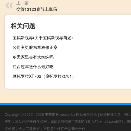
上一篇
交管12123春节上班吗
相关问题
宝妈新视界(关于宝妈新视界简述)
公司变更股东章程修正案
冬天家里会有大蜘蛛吗
江西过年送什么最好吃
摩托罗拉XT702（摩托罗拉xt701）
Copyright © 2012 - 2026
中营网
Powered by
网站分类目录
|
精选推荐文章
|
网站
声明：本站内容来自互联网，如信息有错误可发邮件到f_fb#foxmail.com说明
本站仅为个人兴趣爱好，不接盈利性广告及商业合作