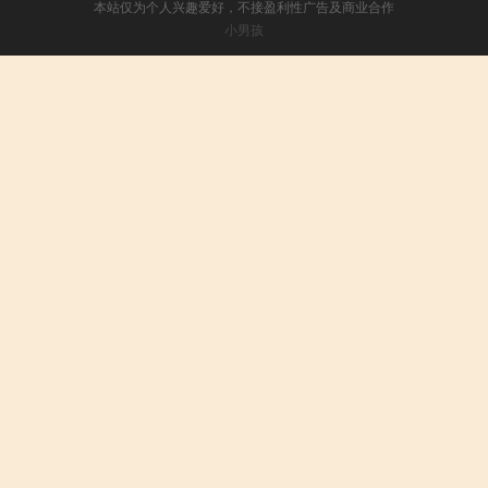
本站仅为个人兴趣爱好，不接盈利性广告及商业合作
小男孩