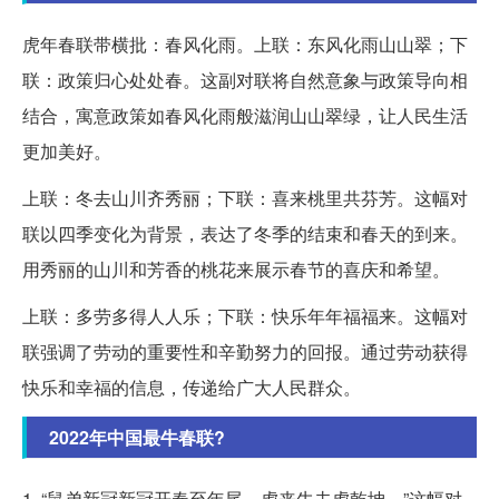
虎年春联带横批：春风化雨。上联：东风化雨山山翠；下
联：政策归心处处春。这副对联将自然意象与政策导向相
结合，寓意政策如春风化雨般滋润山山翠绿，让人民生活
更加美好。
上联：冬去山川齐秀丽；下联：喜来桃里共芬芳。这幅对
联以四季变化为背景，表达了冬季的结束和春天的到来。
用秀丽的山川和芳香的桃花来展示春节的喜庆和希望。
上联：多劳多得人人乐；下联：快乐年年福福来。这幅对
联强调了劳动的重要性和辛勤努力的回报。通过劳动获得
快乐和幸福的信息，传递给广大人民群众。
2022年中国最牛春联?
1. “鼠弟新冠新冠开春至年尾，虎来牛去虎乾坤。”这幅对