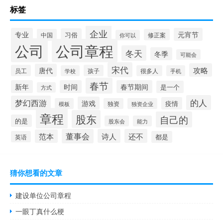
标签
企业
专业
元宵节
习俗
中国
修正案
你可以
公司
公司章程
冬天
冬季
可能会
宋代
攻略
唐代
员工
孩子
学校
很多人
手机
春节
新年
时间
春节期间
是一个
方式
的人
梦幻西游
游戏
疫情
模板
独资
独资企业
章程
股东
自己的
的是
股东会
能力
董事会
诗人
还不
范本
英语
都是
猜你想看的文章
建设单位公司章程
一眼丁真什么梗