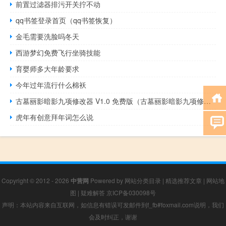
前置过滤器排污开关拧不动
qq书签登录首页（qq书签恢复）
金毛需要洗脸吗冬天
西游梦幻免费飞行坐骑技能
育婴师多大年龄要求
今年过年流行什么棉袄
古墓丽影暗影九项修改器 V1.0 免费版（古墓丽影暗影九项修改器 V1.0 免费版功能简介）
虎年有创意拜年词怎么说
Copyright © 2012 - 2026
中营网
Powered by
网站分类目录
|
精选推荐文章
|
网站地
图
|
疑难解答
京ICP备030098号
声明：本站内容来自互联网，如信息有错误可发邮件到f_fb#foxmail.com说明，我们
会及时纠正，谢谢