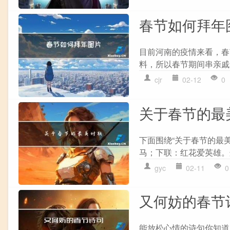
春节如何拜年
目前河南的疫情来看，春
料，所以春节期间串亲戚
cjr
02-12
0
关于春节的最
下面围绕“关于春节的最
马；下联：红花爱英雄。
gyc
02-11
0
又何妨的春节
能放松心情的诗句你知道