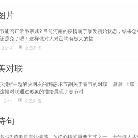
图片
节能否正常串亲戚? 目前河南的疫情属于暴发初始状态，结果怎
还是免了吧！这样做对人对己均有极大的益...
214
文章列表
美对联
美对联”主题解决网友的困惑 求五副关于春节的对联，谢谢! 上联
这幅对联通过形象的描绘展现了春节时...
41
文章列表
诗句
多少? 诗歌是表达情感、放松心情的重要方式之一。唐代诗人孟