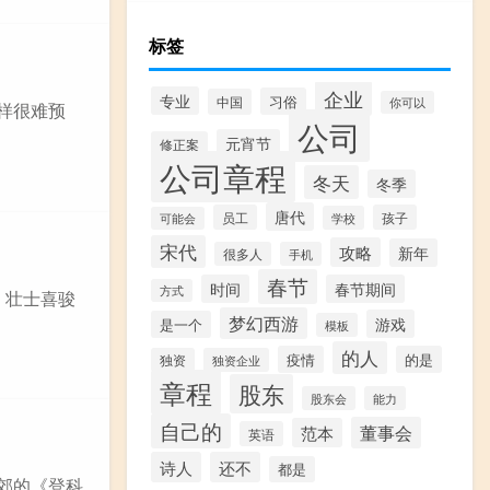
标签
企业
专业
习俗
中国
你可以
样很难预
公司
元宵节
修正案
公司章程
冬天
冬季
唐代
员工
孩子
学校
可能会
宋代
攻略
新年
很多人
手机
春节
时间
春节期间
方式
：壮士喜骏
梦幻西游
游戏
是一个
模板
的人
疫情
的是
独资
独资企业
章程
股东
股东会
能力
自己的
董事会
范本
英语
诗人
还不
都是
郊的《登科