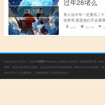
过年28堵么
有人说今年一定要在二十
祖辈穷,那是他们不会看黄
gn2
02-09
0
Copyright © 2012 - 2026
中营网
Powered by
网站分类目录
|
精选推荐文章
|
网站
声明：本站内容来自互联网，如信息有错误可发邮件到f_fb#foxmail.com说明
本站仅为个人兴趣爱好，不接盈利性广告及商业合作