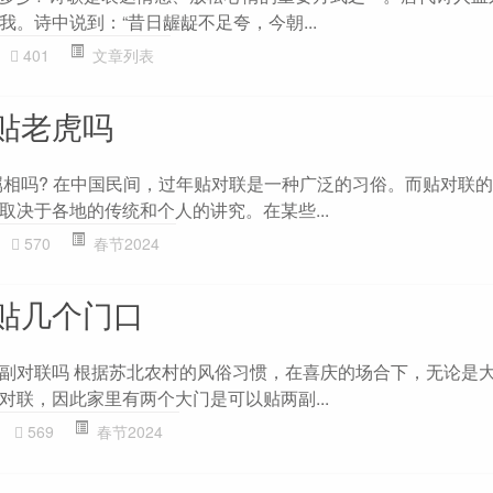
。诗中说到：“昔日龌龊不足夸，今朝...
401
文章列表
贴老虎吗
命属相吗? 在中国民间，过年贴对联是一种广泛的习俗。而贴对联
取决于各地的传统和个人的讲究。在某些...
570
春节2024
贴几个门口
副对联吗 根据苏北农村的风俗习惯，在喜庆的场合下，无论是
对联，因此家里有两个大门是可以贴两副...
569
春节2024