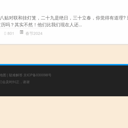
八贴对联和挂灯笼，二十九是绝日，三十立春，你觉得有道理? 
历吗？其实不然！他们比我们现在人还...
801
春节2024
地图
|
疑难解答
京ICP备030098号
，我们会及时纠正，谢谢