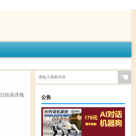
☚
节日的喜庆氛
公告