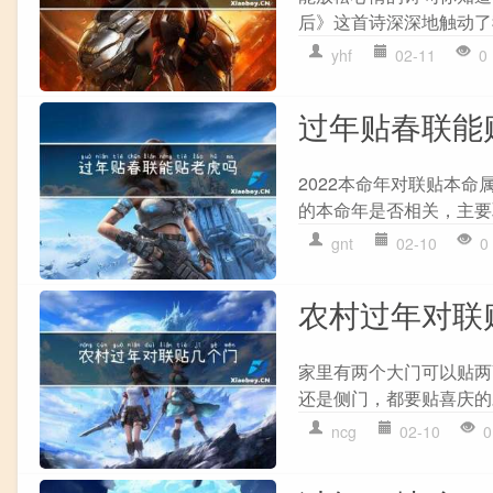
后》这首诗深深地触动了我
yhf
02-11
0
过年贴春联能
2022本命年对联贴本
的本命年是否相关，主要
gnt
02-10
0
农村过年对联
家里有两个大门可以贴两
还是侧门，都要贴喜庆的
ncg
02-10
0