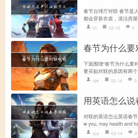
春节台球厅对联 春节是
都会穿新衣裳，清洁房屋
trt
02-15
0
春节为什么要
下面围绕“春节为什么要
要买贴对联的原因有两个
cjw
02-14
0
用英语怎么说
对联的英语怎么英语春节对联 Spring 
w you, may health and hap
yyy
02-14
0