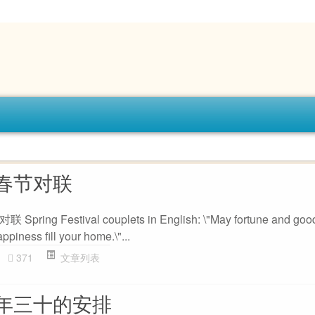
春节对联
Festival couplets in English: \"May fortune and good l
piness fill your home.\"...
371
文章列表
年三十的安排