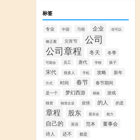
标签
企业
专业
习俗
中国
你可以
公司
元宵节
修正案
公司章程
冬天
冬季
唐代
员工
孩子
学校
可能会
宋代
攻略
新年
很多人
手机
春节
时间
春节期间
方式
梦幻西游
游戏
是一个
模板
的人
疫情
的是
独资
独资企业
章程
股东
股东会
能力
自己的
董事会
范本
英语
诗人
还不
都是