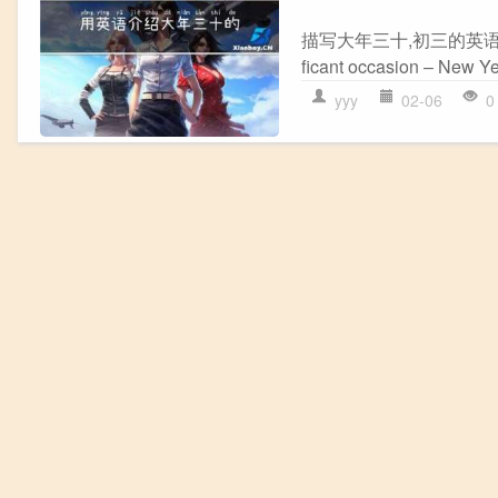
描写大年三十,初三的英语小日记 On F
ficant occasion – New Year\
yyy
02-06
0