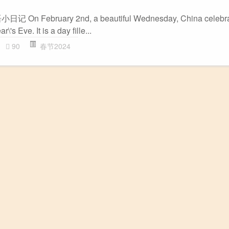
ebruary 2nd, a beautiful Wednesday, China celebrate
's Eve. It is a day fille...
90
春节2024