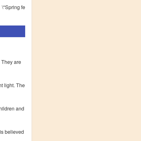
ring fe
. They are
t light. The
hildren and
is believed