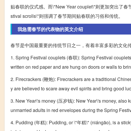
贴春联的仪式感。而\"New Year couplet\"则更加突
stival scrolls\"则强调了春节期间贴春联的习俗和传统。
我急需春节的代表物的英文介绍
春节是中国最重要的传统节日之一，有着丰富多彩的文化
1. Spring Festival couplets (春联): Spring Festival couplets a
written on red paper and are hung on doors or walls to br
2. Firecrackers (鞭炮): Firecrackers are a traditional Chinese
y are believed to scare away evil spirits and bring good luc
3. New Year\'s money (压岁钱): New Year\'s money, also kno
unmarried adults in red envelopes during the Spring Festiv
4. Pudding (年糕): Pudding, or \"年糕\" (niángāo), is a sticky