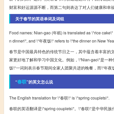
财富和好运源源不断，而第二句则表达了对人们健康和幸
关于春节的英语单词及词组
Food names: Nian-gao (年糕) is translated as \"rice cake\" 
n dinner\", and \"年夜饭\" refers to \"the dinner on New Year
春节是中国最具特色的传统节日之一，其中蕴含着丰富的
家更好地了解和学习中国文化。例如，\"Nian-gao\"是一种传统的春
饭\"一词则表示春节期间全家人团聚共进的晚餐，而\"年夜
春联
“
”的英文怎么说
The English translation for \"春联\" is \"spring couplets\".
春联的英语翻译是\"spring couplets\"。\"春