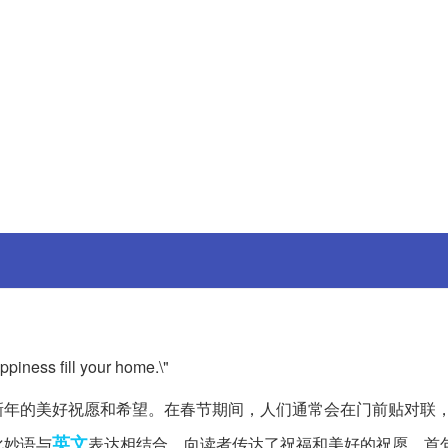
piness fill your home.\"
新年的美好祝愿和希望。在春节期间，人们通常会在门前贴对联
英文
化妙语与
表达相结合，向读者传达了祝福和美好的祝愿。首