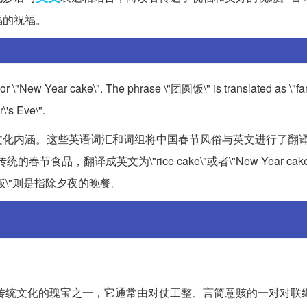
福的祝福。
or \"New Year cake\". The phrase \"团圆饭\" is translated as \"fa
\'s Eve\".
文化内涵。这些英语词汇和词组将中国春节风俗与英文进行了翻
节食品，翻译成英文为\"rice cake\"或者\"New Year cake
饭\"则是指除夕夜的晚餐。
联\"是中华民族传统文化的瑰宝之一，它通常由对仗工整、言简意赅的一对对