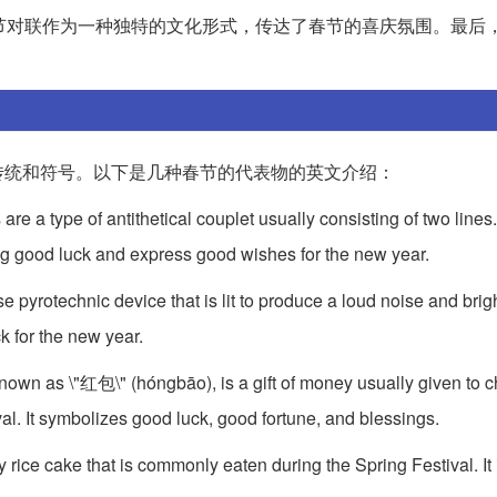
出了春节对联作为一种独特的文化形式，传达了春节的喜庆氛围。最后，\"Sp
传统和符号。以下是几种春节的代表物的英文介绍：
re a type of antithetical couplet usually consisting of two lines
ing good luck and express good wishes for the new year.
 pyrotechnic device that is lit to produce a loud noise and brigh
k for the new year.
wn as \"红包\" (hóngbāo), is a gift of money usually given to c
al. It symbolizes good luck, good fortune, and blessings.
 rice cake that is commonly eaten during the Spring Festival. It 