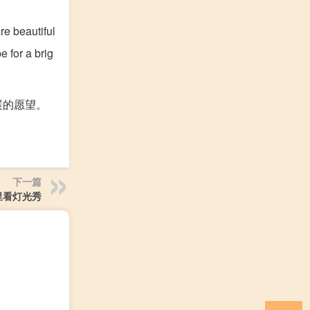
re beautiful
e for a brig
展的愿望。
下一篇
里看灯光秀