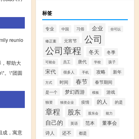
标签
企业
专业
习俗
中国
你可以
公司
mily reunio
元宵节
修正案
公司章程
冬天
冬季
唐代
员工
孩子
学校
译，帮助大
可能会
宋代
攻略
新年
\"。\"团圆
很多人
手机
春节
时间
春节期间
方式
梦幻西游
游戏
是一个
模板
的人
疫情
的是
独资
独资企业
章程
股东
股东会
能力
自己的
董事会
范本
英语
联组成，寓意
诗人
还不
都是