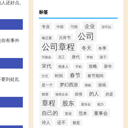
人还好点,
标签
企业
专业
习俗
中国
你可以
公司
元宵节
修正案
说你有事外
公司章程
冬天
冬季
唐代
员工
孩子
学校
可能会
宋代
攻略
新年
很多人
手机
春节
时间
春节期间
方式
不要到处乱
梦幻西游
游戏
是一个
模板
的人
疫情
的是
独资
独资企业
章程
股东
股东会
能力
自己的
董事会
范本
英语
诗人
还不
都是