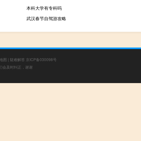
本科大学有专科吗
武汉春节自驾游攻略
地图
|
疑难解答
京ICP备030098号
，我们会及时纠正，谢谢