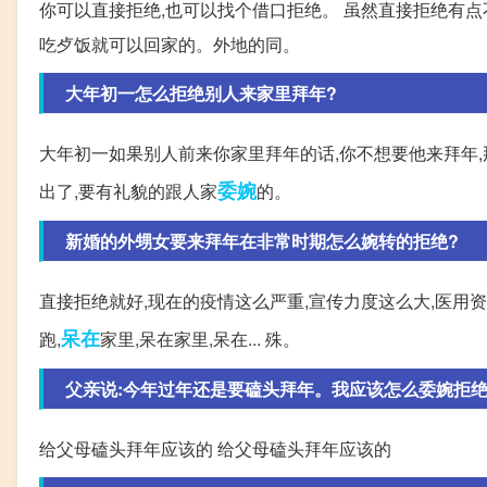
你可以直接拒绝,也可以找个借口拒绝。 虽然直接拒绝有点
吃歺饭就可以回家的。外地的同。
大年初一怎么拒绝别人来家里拜年?
大年初一如果别人前来你家里拜年的话,你不想要他来拜年,
委婉
出了,要有礼貌的跟人家
的。
新婚的外甥女要来拜年在非常时期怎么婉转的拒绝?
直接拒绝就好,现在的疫情这么严重,宣传力度这么大,医用
呆在
跑,
家里,呆在家里,呆在... 殊。
父亲说:今年过年还是要磕头拜年。我应该怎么委婉拒绝
给父母磕头拜年应该的 给父母磕头拜年应该的