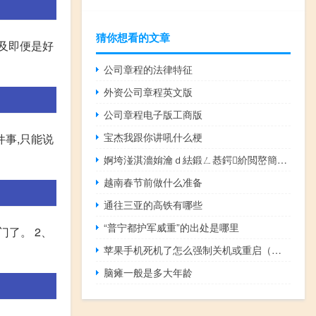
猜你想看的文章
及即便是好
公司章程的法律特征
外资公司章程英文版
公司章程电子版工商版
宝杰我跟你讲吼什么梗
件事,只能说
婀垮湴淇濇姢瀹ｄ紶鍛ㄥ惎鍔紒閲嶅簡22涓浗瀹舵箍鍦板叕鍥個浣犱竴鍚屽畧鎶わ紒 到底什么情况嘞
越南春节前做什么准备
通往三亚的高铁有哪些
“普宁都护军威重”的出处是哪里
了。 2、
苹果手机死机了怎么强制关机或重启（苹果手机死机了怎么强制关机）
脑瘫一般是多大年龄