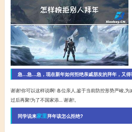
急…急…急，现在新年如何拒绝亲戚朋友的拜年，又得
谢谢!你可以这样说啊! 各位亲人,鉴于当前防控形势严峻,
过后再聚!为了不国家添... 谢谢!。
家里
同学说来
拜年该怎么拒绝?