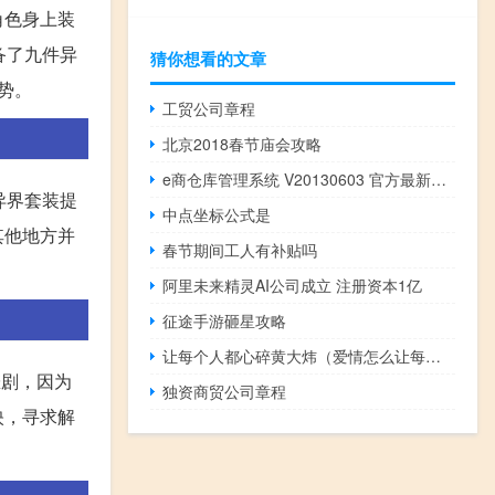
角色身上装
备了九件异
猜你想看的文章
势。
工贸公司章程
北京2018春节庙会攻略
e商仓库管理系统 V20130603 官方最新版（e商仓库管理系统 V20130603 官方最新版功能简介）
异界套装提
中点坐标公式是
其他地方并
春节期间工人有补贴吗
阿里未来精灵AI公司成立 注册资本1亿
征途手游砸星攻略
让每个人都心碎黄大炜（爱情怎么让每个人都心碎）
悲剧，因为
独资商贸公司章程
映，寻求解