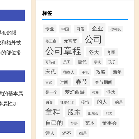
标签
企业
专业
习俗
中国
你可以
界套的搭
公司
元宵节
修正案
成和额外技
公司章程
冬天
套的部位搭
冬季
唐代
员工
孩子
学校
可能会
宋代
攻略
新年
很多人
手机
春节
时间
春节期间
方式
梦幻西游
游戏
是一个
模板
供的基本属
的人
疫情
的是
独资
独资企业
本属性加
章程
股东
股东会
能力
自己的
董事会
范本
英语
诗人
还不
都是