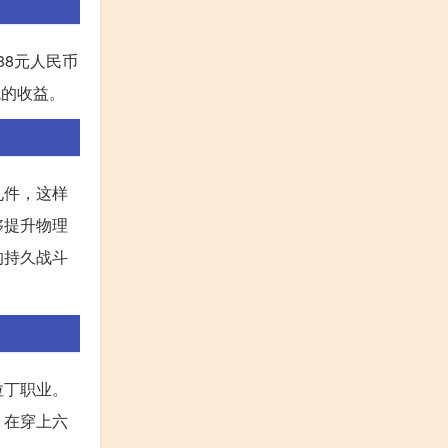
88元人民币
观的收益。
九件，这样
够提升物理
的持久战斗
拉丁职业。
，在穿上六