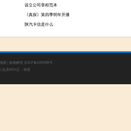
设立公司章程范本
《真探》第四季明年开播
陕汽卡信是什么
地图
|
疑难解答
京ICP备030098号
，我们会及时纠正，谢谢