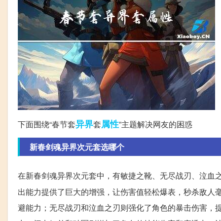
异界
属性
下面围绕“春节套
套
”主题解决网友的困惑
新春剑魂异界次元套选哪个
在新春剑魂异界次元套中，有敏捷之靴、无尽战刃、泣血
出能力提供了巨大的增强，让伤害值轻松爆表，秒杀敌人
避能力；无尽战刃和泣血之刃则强化了角色的暴击伤害，