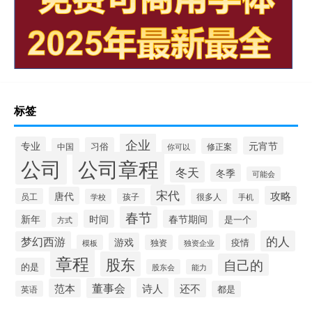
标签
企业
专业
元宵节
习俗
中国
修正案
你可以
公司
公司章程
冬天
冬季
可能会
宋代
攻略
唐代
员工
孩子
学校
很多人
手机
春节
新年
时间
春节期间
是一个
方式
的人
梦幻西游
游戏
疫情
模板
独资
独资企业
章程
股东
自己的
的是
股东会
能力
董事会
诗人
还不
范本
英语
都是