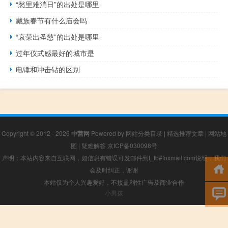
“愁里难消日”的出处是哪里
藏族春节有什么庙会吗
“哀荣出圣慈”的出处是哪里
过年仪式感最好的城市是
电锤和冲击钻的区别
Copyright © 2012 - 2026
中营网
Powered by
网站分类目录
|
精选推荐文章
|
网站地
图
|
疑难解答
京ICP备030098号
声明：本站内容来自互联网，如信息有错误可发邮件到f_fb#foxmail.com说明，我们
会及时纠正，谢谢
本站仅为个人兴趣爱好，不接盈利性广告及商业合作
小男孩