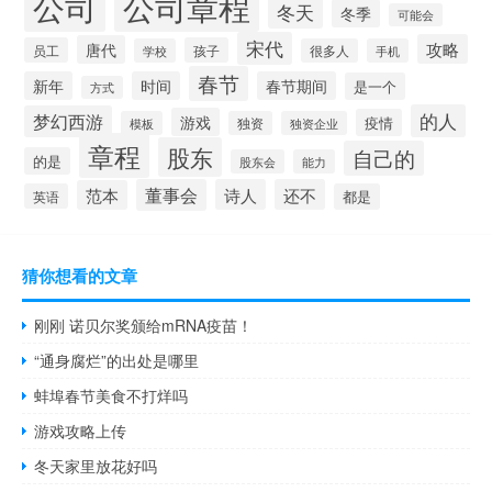
公司
公司章程
冬天
冬季
可能会
宋代
攻略
唐代
员工
孩子
学校
很多人
手机
春节
新年
时间
春节期间
是一个
方式
的人
梦幻西游
游戏
疫情
模板
独资
独资企业
章程
股东
自己的
的是
股东会
能力
董事会
诗人
还不
范本
英语
都是
猜你想看的文章
刚刚 诺贝尔奖颁给mRNA疫苗！
“通身腐烂”的出处是哪里
蚌埠春节美食不打烊吗
游戏攻略上传
冬天家里放花好吗