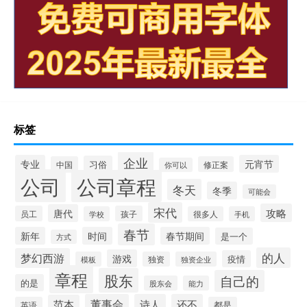
标签
企业
专业
元宵节
习俗
中国
修正案
你可以
公司
公司章程
冬天
冬季
可能会
宋代
攻略
唐代
员工
孩子
学校
很多人
手机
春节
新年
时间
春节期间
是一个
方式
的人
梦幻西游
游戏
疫情
模板
独资
独资企业
章程
股东
自己的
的是
股东会
能力
董事会
诗人
还不
范本
英语
都是