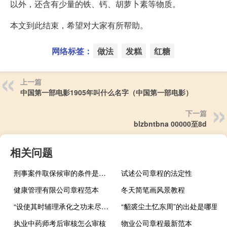
以外，还含有少量的铁、钙、胡萝卜素等物质。
本文到此结束，希望对大家有所帮助。
网络标签：
做法
发糕
红糖
上一篇
中国第一部电影1905年叫什么名字（中国第一部电影）
下一篇
blzbntbna 00000至8d
相关问题
刑事案件取保候审的条件是什么
试述公司章程的法定性
健康管理有限公司章程范本
冬天简笔画风景教程
“设使其时辅理承化之功未尽章章如是”的出处是哪里
“貂裘尘土忆东周”的出处是哪里
执业中药师考后审核怎么审核
物业公司章程最新范本