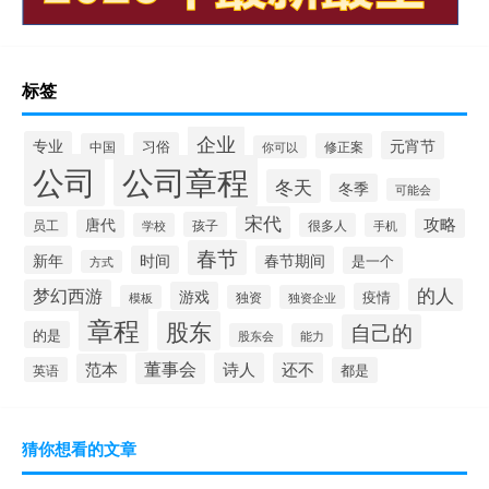
标签
企业
专业
元宵节
习俗
中国
修正案
你可以
公司
公司章程
冬天
冬季
可能会
宋代
攻略
唐代
员工
孩子
学校
很多人
手机
春节
新年
时间
春节期间
是一个
方式
的人
梦幻西游
游戏
疫情
模板
独资
独资企业
章程
股东
自己的
的是
股东会
能力
董事会
诗人
还不
范本
英语
都是
猜你想看的文章