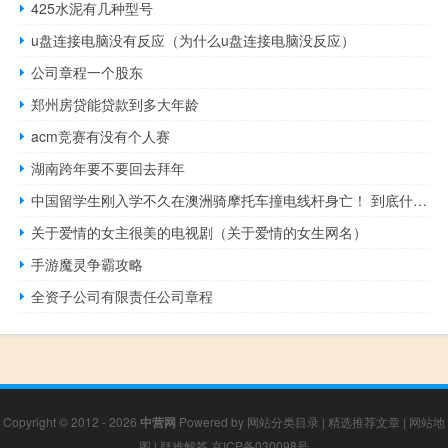
425水泥有几种型号
u盘连接电脑没有反应（为什么u盘连接电脑没反应）
公司章程一个股东
郑州房贷能贷款到多大年龄
acm竞赛有没有个人赛
湖南跨年要不要回去拜年
中国留学生刚入学不久在澳洲骑摩托车撞电线杆身亡！ 到底什么情况呢
关于爱情的女主很美的电视剧（关于爱情的女生网名）
手游魔灵争霸攻略
全资子公司有限责任公司章程
Copyright © 2012 - 2026
中营网
Powered by
网站分类目录
|
精选推荐文章
|
网站地
图
|
疑难解答
京ICP备030098号