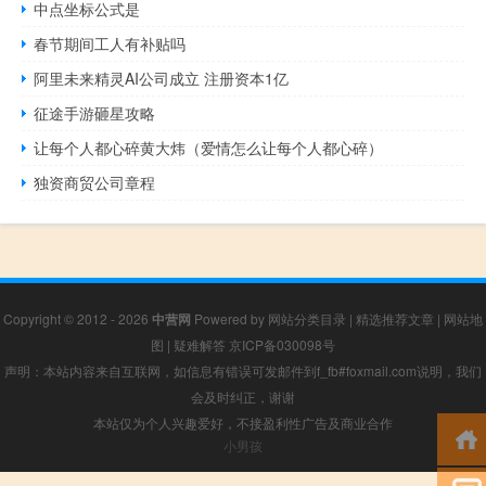
中点坐标公式是
春节期间工人有补贴吗
阿里未来精灵AI公司成立 注册资本1亿
征途手游砸星攻略
让每个人都心碎黄大炜（爱情怎么让每个人都心碎）
独资商贸公司章程
Copyright © 2012 - 2026
中营网
Powered by
网站分类目录
|
精选推荐文章
|
网站地
图
|
疑难解答
京ICP备030098号
声明：本站内容来自互联网，如信息有错误可发邮件到f_fb#foxmail.com说明，我们
会及时纠正，谢谢
本站仅为个人兴趣爱好，不接盈利性广告及商业合作
小男孩