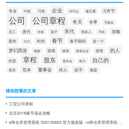
企业
专业
元宵节
习俗
中国
修正案
你可以
公司
公司章程
冬天
冬季
可能会
宋代
攻略
唐代
员工
孩子
学校
很多人
手机
春节
新年
时间
春节期间
是一个
方式
的人
梦幻西游
游戏
疫情
模板
独资
独资企业
章程
股东
自己的
的是
股东会
能力
董事会
诗人
还不
范本
英语
都是
猜你想看的文章
工贸公司章程
北京2018春节庙会攻略
e商仓库管理系统 V20130603 官方最新版（e商仓库管理系统 V20130603 官方最新版功能简介）