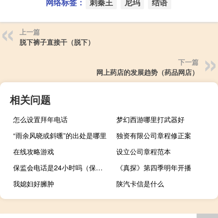
网络标签：
刺秦王
尼玛
结语
上一篇
脱下裤子直接干（脱下）
下一篇
网上药店的发展趋势（药品网店）
相关问题
怎么设置拜年电话
梦幻西游哪里打武器好
“雨余风晓或斜曛”的出处是哪里
独资有限公司章程修正案
在线攻略游戏
设立公司章程范本
保监会电话是24小时吗（保监会电话）
《真探》第四季明年开播
我媳妇好臃肿
陕汽卡信是什么