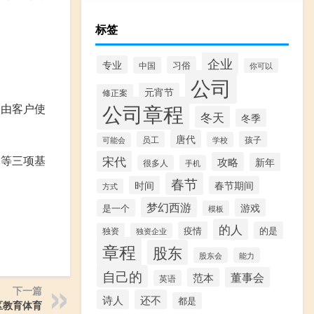
标签
企业
专业
习俗
中国
你可以
公司
元宵节
修正案
公司章程
分由客户使
冬天
冬季
唐代
员工
孩子
学校
可能会
）等三项基
宋代
攻略
新年
很多人
手机
春节
时间
春节期间
方式
梦幻西游
游戏
是一个
模板
的人
疫情
的是
独资
独资企业
章程
股东
股东会
能力
自己的
董事会
范本
英语
下一篇
诗人
还不
都是
区教育体育