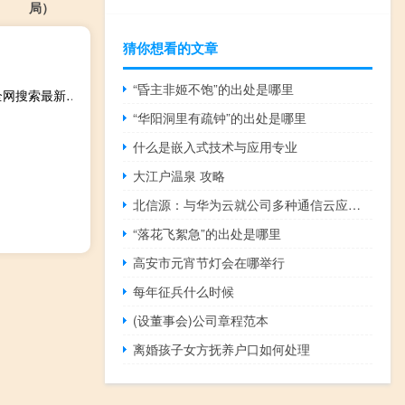
局）
猜你想看的文章
“昏主非姬不饱”的出处是哪里
2023年10月15日福建省龙岩市疫情大数据-今日/今天疫情全网搜索最新实时消息动态情况通知播报
“华阳洞里有疏钟”的出处是哪里
什么是嵌入式技术与应用专业
大江户温泉 攻略
北信源：与华为云就公司多种通信云应用进行了深入合作适配
“落花飞絮急”的出处是哪里
高安市元宵节灯会在哪举行
每年征兵什么时候
(设董事会)公司章程范本
离婚孩子女方抚养户口如何处理