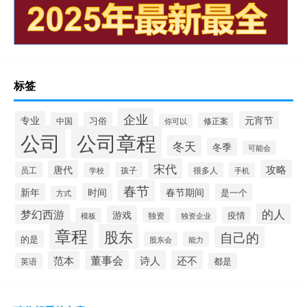
标签
企业
专业
元宵节
习俗
中国
修正案
你可以
公司
公司章程
冬天
冬季
可能会
宋代
攻略
唐代
员工
孩子
学校
很多人
手机
春节
新年
时间
春节期间
是一个
方式
的人
梦幻西游
游戏
疫情
模板
独资
独资企业
章程
股东
自己的
的是
股东会
能力
董事会
诗人
还不
范本
英语
都是