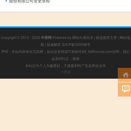
股份有限公司变更章程
Copyright © 2012 - 2026
中营网
Powered by
网站分类目录
|
精选推荐文章
|
网站地
图
|
疑难解答
京ICP备030098号
声明：本站内容来自互联网，如信息有错误可发邮件到f_fb#foxmail.com说明，我们
会及时纠正，谢谢
本站仅为个人兴趣爱好，不接盈利性广告及商业合作
小男孩