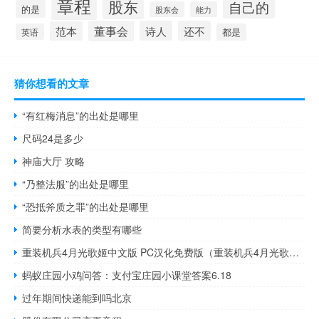
章程
股东
自己的
的是
股东会
能力
董事会
诗人
还不
范本
英语
都是
猜你想看的文章
“有红梅消息”的出处是哪里
尺码24是多少
神庙大厅 攻略
“乃整法服”的出处是哪里
“恐抵斧质之罪”的出处是哪里
简要分析水表的类型有哪些
重装机兵4月光歌姬中文版 PC汉化免费版（重装机兵4月光歌姬中文版 PC汉化免费版功能简介）
蚂蚁庄园小鸡问答：支付宝庄园小课堂答案6.18
过年期间快递能到吗北京