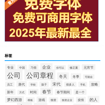
标签
企业
专业
元宵节
习俗
中国
修正案
你可以
公司
公司章程
冬天
冬季
可能会
宋代
攻略
唐代
员工
孩子
学校
很多人
手机
春节
新年
时间
春节期间
是一个
方式
的人
梦幻西游
游戏
疫情
模板
独资
独资企业