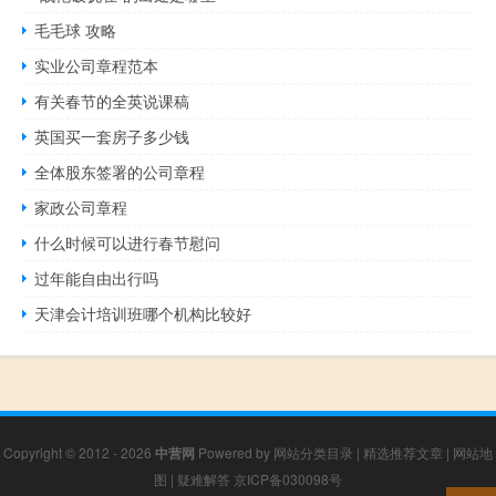
毛毛球 攻略
实业公司章程范本
有关春节的全英说课稿
英国买一套房子多少钱
全体股东签署的公司章程
家政公司章程
什么时候可以进行春节慰问
过年能自由出行吗
天津会计培训班哪个机构比较好
Copyright © 2012 - 2026
中营网
Powered by
网站分类目录
|
精选推荐文章
|
网站地
图
|
疑难解答
京ICP备030098号