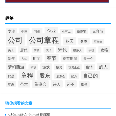
标签
企业
专业
元宵节
习俗
中国
修正案
你可以
公司
公司章程
冬天
冬季
可能会
宋代
攻略
唐代
员工
孩子
学校
很多人
手机
春节
新年
时间
春节期间
是一个
方式
的人
梦幻西游
游戏
疫情
模板
独资
独资企业
章程
股东
自己的
的是
股东会
能力
董事会
诗人
还不
范本
英语
都是
猜你想看的文章
“战袍破犹在”的出处是哪里