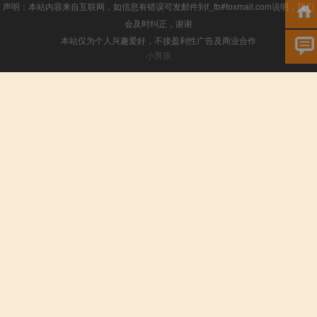
声明：本站内容来自互联网，如信息有错误可发邮件到f_fb#foxmail.com说明，我们
会及时纠正，谢谢
本站仅为个人兴趣爱好，不接盈利性广告及商业合作
小男孩