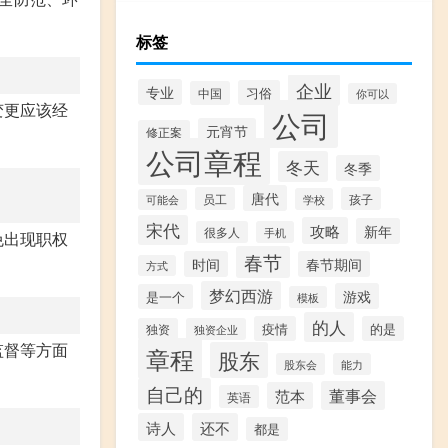
标签
企业
专业
习俗
中国
你可以
变更应该经
公司
元宵节
修正案
公司章程
冬天
冬季
唐代
员工
孩子
学校
可能会
宋代
攻略
新年
很多人
手机
免出现职权
春节
时间
春节期间
方式
梦幻西游
游戏
是一个
模板
的人
疫情
的是
独资
独资企业
监督等方面
章程
股东
股东会
能力
自己的
董事会
范本
英语
诗人
还不
都是