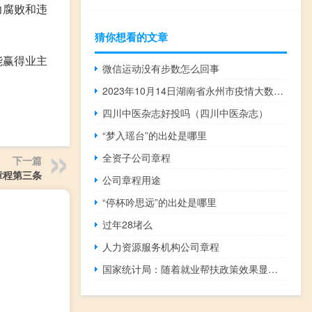
力腐败和违
猜你想看的文章
能赢得业主
微信运动没有步数怎么回事
2023年10月14日湖南省永州市疫情大数据-今日/今天疫情全网搜索最新实时消息动态情况通知播报
四川中医杂志好投吗（四川中医杂志）
“梦入瑶台”的出处是哪里
全资子公司章程
下一篇
章程第三条
公司章程用途
“停杯吟思远”的出处是哪里
过年28堵么
人力资源服务机构公司章程
国家统计局：随着就业帮扶政策效果显现 大学毕业生就业状况将继续改善