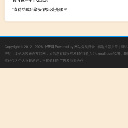
“直待功成始举头”的出处是哪里
Copyright © 2012 - 2026
中营网
Powered by
网站分类目录
|
精选推荐文章
|
网站
声明：本站内容来自互联网，如信息有错误可发邮件到f_fb#foxmail.com说明
本站仅为个人兴趣爱好，不接盈利性广告及商业合作