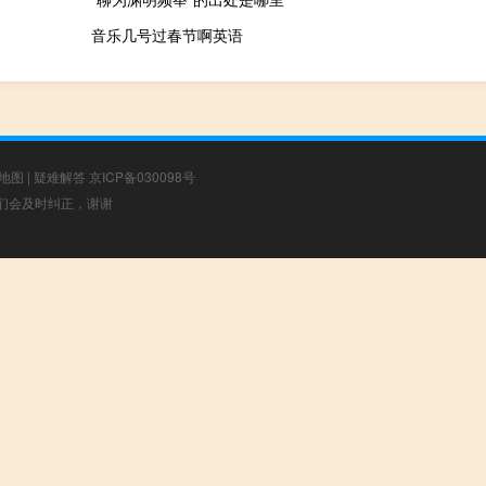
音乐几号过春节啊英语
地图
|
疑难解答
京ICP备030098号
，我们会及时纠正，谢谢