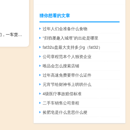
猜你想看的文章
过年人们会准备什么食物
2023-11-17 15:02： 【货车高速途中突然冒烟，幸亏有他们，一车货保住了！】
“归驺屡趣入城堙”的出处是哪里
fat32u盘最大支持多少g（fat32）
公司章程范本个人独资企业
唯品会怎么搜索店铺
过年高速免费要带什么证件
元宵节给财神爷上哄哄什么
4级医疗事故赔偿标准
二手车销售公司章程
捡肥皂是什么意思什么梗