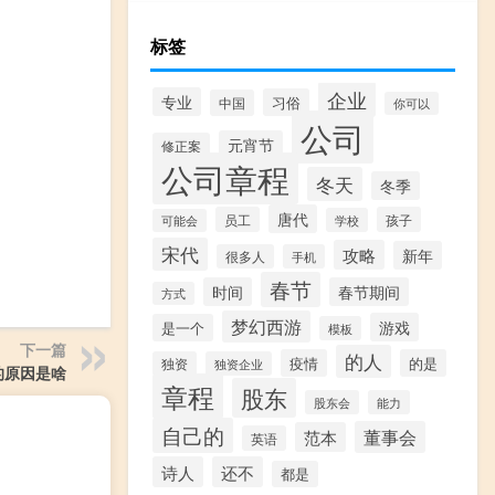
标签
企业
专业
习俗
中国
你可以
公司
元宵节
修正案
公司章程
冬天
冬季
唐代
员工
孩子
学校
可能会
宋代
攻略
新年
很多人
手机
春节
时间
春节期间
方式
梦幻西游
游戏
是一个
模板
下一篇
的人
疫情
的是
独资
独资企业
的原因是啥
章程
股东
股东会
能力
自己的
董事会
范本
英语
诗人
还不
都是