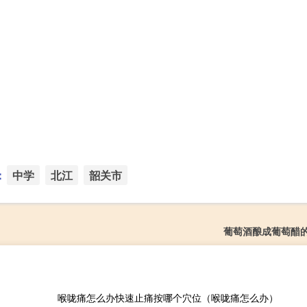
：
中学
北江
韶关市
葡萄酒酿成葡萄醋
喉咙痛怎么办快速止痛按哪个穴位（喉咙痛怎么办）